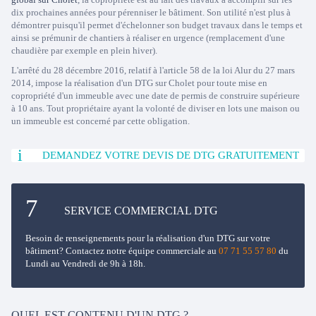
dix prochaines années pour pérenniser le bâtiment. Son utilité n'est plus à
démontrer puisqu'il permet d'échelonner son budget travaux dans le temps et
ainsi se prémunir de chantiers à réaliser en urgence (remplacement d'une
chaudière par exemple en plein hiver).
L'arrêté du 28 décembre 2016, relatif à l'article 58 de la loi Alur du 27 mars
2014, impose la réalisation d'un DTG sur Cholet pour toute mise en
copropriété d'un immeuble avec une date de permis de construire supérieure
à 10 ans. Tout propriétaire ayant la volonté de diviser en lots une maison ou
un immeuble est concerné par cette obligation.
DEMANDEZ VOTRE DEVIS DE DTG GRATUITEMENT
SERVICE COMMERCIAL DTG
Besoin de renseignements pour la réalisation d'un DTG sur votre
bâtiment? Contactez notre équipe commerciale au
07 71 55 57 80
du
Lundi au Vendredi de 9h à 18h.
QUEL EST CONTENU D'UN DTG ?