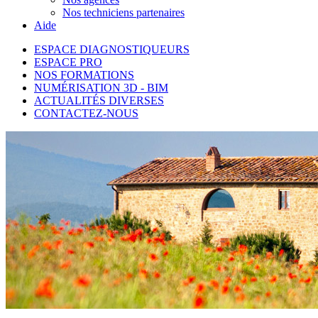
Nos techniciens partenaires
Aide
ESPACE DIAGNOSTIQUEURS
ESPACE PRO
NOS FORMATIONS
NUMÉRISATION 3D - BIM
ACTUALITÉS DIVERSES
CONTACTEZ-NOUS