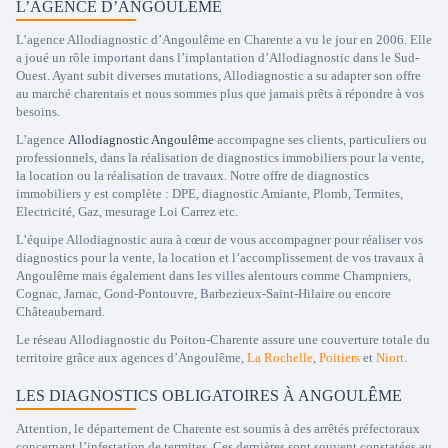
L’AGENCE D’ANGOULÊME
L’agence Allodiagnostic d’Angoulême en Charente a vu le jour en 2006. Elle
a joué un rôle important dans l’implantation d’Allodiagnostic dans le Sud-
Ouest. Ayant subit diverses mutations, Allodiagnostic a su adapter son offre
au marché charentais et nous sommes plus que jamais prêts à répondre à vos
besoins.
L’agence
Allodiagnostic Angoulême
accompagne ses clients, particuliers ou
professionnels, dans la réalisation de diagnostics immobiliers pour la vente,
la location ou la réalisation de travaux. Notre offre de diagnostics
immobiliers y est complète : DPE, diagnostic Amiante, Plomb, Termites,
Electricité, Gaz, mesurage Loi Carrez etc.
L’équipe Allodiagnostic aura à cœur de vous accompagner pour réaliser vos
diagnostics pour la vente, la location et l’accomplissement de vos travaux à
Angoulême mais également dans les villes alentours comme Champniers,
Cognac, Jarnac, Gond-Pontouvre, Barbezieux-Saint-Hilaire ou encore
Châteaubernard.
Le réseau Allodiagnostic du Poitou-Charente assure une couverture totale du
territoire grâce aux agences d’Angoulême,
La Rochelle
,
Poitiers
et
Niort
.
LES DIAGNOSTICS OBLIGATOIRES À ANGOULÊME
Attention, le département de Charente est soumis à des arrêtés préfectoraux
concernant l’infestation de termites. Ces dernières sont souvent constatées au