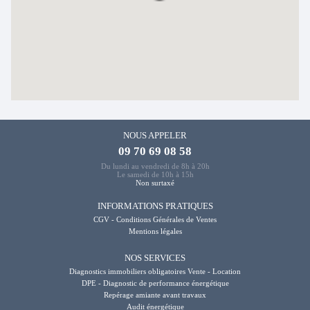
NOUS APPELER
09 70 69 08 58
Du lundi au vendredi de 8h à 20h
Le samedi de 10h à 15h
Non surtaxé
INFORMATIONS PRATIQUES
CGV - Conditions Générales de Ventes
Mentions légales
NOS SERVICES
Diagnostics immobiliers obligatoires Vente - Location
DPE - Diagnostic de performance énergétique
Repérage amiante avant travaux
Audit énergétique