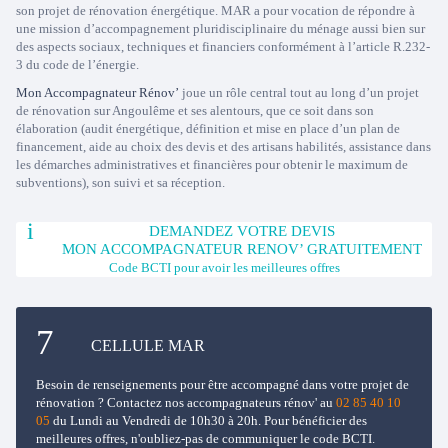
son projet de rénovation énergétique. MAR a pour vocation de répondre à
une mission d’accompagnement pluridisciplinaire du ménage aussi bien sur
des aspects sociaux, techniques et financiers conformément à l’article R.232-
3 du code de l’énergie.
Mon Accompagnateur Rénov’
joue un rôle central tout au long d’un projet
de rénovation sur Angoulême et ses alentours, que ce soit dans son
élaboration (audit énergétique, définition et mise en place d’un plan de
financement, aide au choix des devis et des artisans habilités, assistance dans
les démarches administratives et financières pour obtenir le maximum de
subventions), son suivi et sa réception.
DEMANDEZ VOTRE DEVIS
MON ACCOMPAGNATEUR RENOV’ GRATUITEMENT
Code BCTI pour avoir les meilleures offres
CELLULE MAR
Besoin de renseignements pour être accompagné dans votre projet de
rénovation ? Contactez nos accompagnateurs rénov' au
02 85 40 10
05
du Lundi au Vendredi de 10h30 à 20h. Pour bénéficier des
meilleures offres, n'oubliez-pas de communiquer le code BCTI.