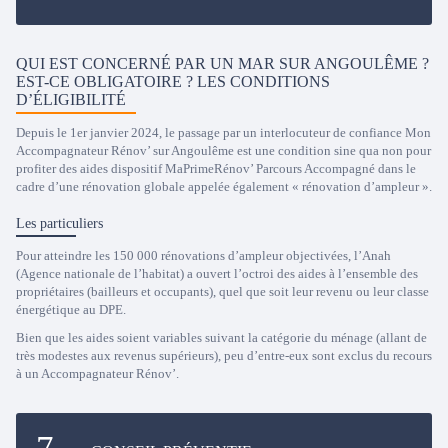
QUI EST CONCERNÉ PAR UN MAR SUR ANGOULÊME ?
EST-CE OBLIGATOIRE ? LES CONDITIONS
D’ÉLIGIBILITÉ
Depuis le 1er janvier 2024, le passage par un interlocuteur de confiance Mon
Accompagnateur Rénov’ sur Angoulême est une condition sine qua non pour
profiter des aides dispositif MaPrimeRénov’ Parcours Accompagné dans le
cadre d’une rénovation globale appelée également « rénovation d’ampleur ».
Les particuliers
Pour atteindre les 150 000 rénovations d’ampleur objectivées, l’Anah
(Agence nationale de l’habitat) a ouvert l’octroi des aides à l’ensemble des
propriétaires (bailleurs et occupants), quel que soit leur revenu ou leur classe
énergétique au DPE.
Bien que les aides soient variables suivant la catégorie du ménage (allant de
très modestes aux revenus supérieurs), peu d’entre-eux sont exclus du recours
à un Accompagnateur Rénov’.