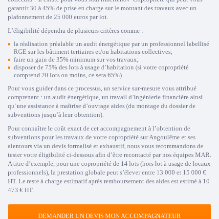
garantir 30 à 45% de prise en charge sur le montant des travaux avec un
plafonnement de 25 000 euros par lot.
L’éligibilité dépendra de plusieurs critères comme :
la réalisation préalable un audit énergétique par un professionnel labellisé
RGE sur les bâtiment tertiaires et/ou habitations collectives;
faire un gain de 35% minimum sur vos travaux;
disposer de 75% des lots à usage d’habitation (si votre copropriété
comprend 20 lots ou moins, ce sera 65%).
Pour vous guider dans ce processus, un service sur-mesure vous attribué
comprenant : un audit énergétique, un travail d’ingénierie financière ainsi
qu’une assistance à maîtrise d’ouvrage aides (du montage du dossier de
subventions jusqu’à leur obtention).
Pour connaître le coût exact de cet accompagnement à l’obtention de
subventions pour les travaux de votre copropriété sur Angoulême et ses
alentours via un devis formalisé et exhaustif, nous vous recommandons de
tester votre éligibilité ci-dessous afin d’être recontacté par nos équipes MAR.
A titre d’exemple, pour une copropriété de 14 lots (hors lot à usage de locaux
professionnels), la prestation globale peut s’élever entre 13 000 et 15 000 €
HT. Le reste à charge estimatif après remboursement des aides est estimé à 10
473 € HT.
DEMANDER UN DEVIS MON ACCOMPAGNATEUR