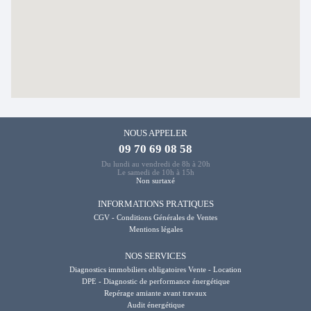
NOUS APPELER
09 70 69 08 58
Du lundi au vendredi de 8h à 20h
Le samedi de 10h à 15h
Non surtaxé
INFORMATIONS PRATIQUES
CGV - Conditions Générales de Ventes
Mentions légales
NOS SERVICES
Diagnostics immobiliers obligatoires Vente - Location
DPE - Diagnostic de performance énergétique
Repérage amiante avant travaux
Audit énergétique