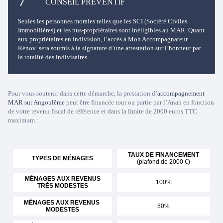
CONSEIL PRÉVENTIF
Seules les personnes morales telles que les SCI (Société Civiles
Immobilières) et les nus-propriétaires sont inéligibles au MAR. Quant
aux propriétaires en indivision, l’accès à Mon Accompagnateur
Rénov’ sera soumis à la signature d’une attestation sur l’honneur par
la totalité des indivisaires.
Pour vous soutenir dans cette démarche, la prestation d’
accompagnement
MAR sur Angoulême
peut être financée tout ou partie par l’Anah en fonction
de votre revenu fiscal de référence et dans la limite de 2000 euros TTC
maximum :
TAUX DE FINANCEMENT
TYPES DE MÉNAGES
(plafond de 2000 €)
MÉNAGES AUX REVENUS
100%
TRÈS MODESTES
MÉNAGES AUX REVENUS
80%
MODESTES