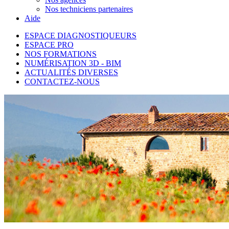
Nos techniciens partenaires
Aide
ESPACE DIAGNOSTIQUEURS
ESPACE PRO
NOS FORMATIONS
NUMÉRISATION 3D - BIM
ACTUALITÉS DIVERSES
CONTACTEZ-NOUS