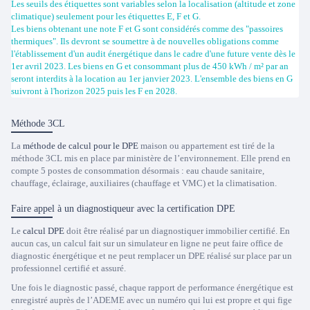
Les seuils des étiquettes sont variables selon la localisation (altitude et zone
climatique) seulement pour les étiquettes E, F et G.
Les biens obtenant une note F et G sont considérés comme des "passoires
thermiques". Ils devront se soumettre à de nouvelles obligations comme
l'établissement d'un audit énergétique dans le cadre d'une future vente dès le
1er avril 2023. Les biens en G et consommant plus de 450 kWh / m² par an
seront interdits à la location au 1er janvier 2023. L'ensemble des biens en G
suivront à l'horizon 2025 puis les F en 2028.
Méthode 3CL
La
méthode de calcul pour le DPE
maison ou appartement est tiré de la
méthode 3CL mis en place par ministère de l’environnement. Elle prend en
compte 5 postes de consommation désormais : eau chaude sanitaire,
chauffage, éclairage, auxiliaires (chauffage et VMC) et la climatisation.
Faire appel à un diagnostiqueur avec la certification DPE
Le
calcul DPE
doit être réalisé par un diagnostiquer immobilier certifié. En
aucun cas, un calcul fait sur un simulateur en ligne ne peut faire office de
diagnostic énergétique et ne peut remplacer un DPE réalisé sur place par un
professionnel certifié et assuré.
Une fois le diagnostic passé, chaque rapport de performance énergétique est
enregistré auprès de l’ADEME avec un numéro qui lui est propre et qui fige
Trustpilot