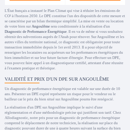
L'État français a instauré le Plan Climat qui vise à réduire les émissions de
CO² à l'horizon 2050. Le DPE constitue l'un des dispositifs de cette mesure et
se caractérise par un bilan thermique simplifié. La mise en vente ou location
de votre bien sur
Angoulême
sera conditionnée à la réalisation d'un
Diagnostic de Performance Énergétique
. Il en va de même si vous souhaitez
obtenir des subventions auprès de l'Anah pour rénover. Sur Angoulême et les
autres villes du territoire national, ce diagnostic est obligatoire pour toute
transaction immobilière depuis le 1er avril 2013. Il a pour objectif de
renseigner les locataires ou acquéreurs sur les performances énergétiques du
bien immobilier et sur leur future facture d'énergie. Pour effectuer un DPE,
vous pouvez faire appel à un diagnostiqueur certifié, attestant d'une réussite
à l'examen pratique et théorique.
VALIDITÉ ET PRIX D'UN DPE SUR ANGOULÊME
Un diagnostic de performance énergétique est valable sur une durée de 10
ans. Présenter un DPE expiré représente un risque pour le vendeur ou le
bailleur car le prix du bien situé sur Angoulême pourra être renégocié.
La réalisation d'un DPE sur Angoulême implique le suivi d'une
réglementation et d'une méthodologie précise qui justifient son tarif. Chez
Allodiagnostic, notre prix pour un diagnostic de performance énergétique
comprend le déplacement de notre technicien, la réalisation sur place du
diagnostic pouvant durer de une à quatre heures suivant la surface du bien