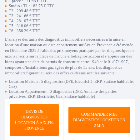
1 pièce : 171.68 € TTC
Studio / T1 : 183.75 € TTC
T2 : 209.48 € TTC
T3 : 241.66 € TTC
T4 : 281.07 € TTC
T5 : 318.06 € TTC
T6 : 358.29 € TTC
L’analyse des tarifs des diagnostics immobiliers nécessaires à la mise en
location d'une maison ou d'un appartement sur Aix-en-Provence a été menée
en Décembre 2022 à l'aide des prix moyens pratiqués par les diagnostiqueurs
aixois inscrits sur la place de marché allodiagnostic.com et s’appuie sur des
biens ayant une date de permis de construire entre 1949 et le 01/07/1997,
composés d’installations gaz âgées de plus de 15 ans. Les diagnostics
immobiliers figurant au sein des offres ci-dessus sont les suivants :
Location Maison : 5 diagnostics (DPE, Electricité, ERP, Surface habitable,
Gaz)
Location Appartement : 6 diagnostics (DPE, Amiante des parties
privatives, ERP, Electricité, Gaz, Surface habitable)
DEVIS DE
COMMANDER MES
DIAGNOSTICS
DIAGNOSTICS
LOCATION EN
LOCATION À
AIX-EN-
2 MIN
PROVENCE