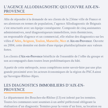
L’AGENCE ALLODIAGNOSTIC QUI COUVRE AIX-EN-
PROVENCE
Afin de répondre à la demande de ses clients de la 23ème ville de France et
ses alentours en termes de population, l’agence Allodiagnostic de Brignais
s’est structurée avec un équipe conséquente. Composée de cinq assistantes
administratives, neuf diagnostiqueurs immobiliers, trois thermiciens,
un responsable d'agence et un commercial, elle réalise des diagnostics sur les
villes d’
Arles
,
Avignon
,
Toulon
,
Marseille
,
Nice
et
Aix-en-Provence
. Ouverte
en 2004, cette dernière est dotée d'une équipe pluridisciplinaire aux valeurs
fortes.
Les clients
d'
Aix-en-Provence
bénéficie de l'ensemble de l’offre du groupe et
son accompagnés dans toutes leurs problématiques du bâti.
A partir de cette métropole, nous complétons notre savoir-faire par une plus
grande proximité avec les acteurs économiques de la région du PACA ainsi
qu'Auvergne-Rhône-Alpes.
LES DIAGNOSTICS IMMOBILIERS D’AIX-EN-
PROVENCE
Le département des Bouches-du-Rhône (13) est infesté par les termites.
Toutes les communes sont soumises à un arrêté préfectoral obligeant la
réalisation d’un diagnostic Termites pour la vente d’un bien, sa location ou