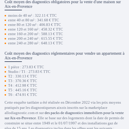
Coût moyen des diagnostics obligatoires pour la vente d'une maison sur
Aix-en-Provence
moins de 40 m² : 322.11 € TTC
entre 40 et 80 m² : 341.68 € TTC
entre 80 et 120 m² : 406.83 € TTC
entre 120 et 160 m² : 458.32 € TTC
entre 160 et 200 m² : 588.13 € TTC
entre 200 et 240 m² : 615.55 € TTC
entre 240 et 280 m² : 648.13 € TTC
Coût moyen des diagnostics réglementaires pour vendre un appartement à
Aix-en-Provence
1 pièce : 273.83 € TTC
Studio / T1 : 273.83 € TTC
T2 : 330.13 € TTC
T3 : 370.36 € TTC
T4 : 412.98 € TTC
T5 : 445.16 € TTC
T6 : 474.91 € TTC
Cette enquête tarifaire a été réalisée en Décembre 2022 via les prix moyens
pratiqués par les diagnostiqueurs aixois inscrits sur la marketplace
allodiagnostic.com et sur
des packs de diagnostics immobiliers pour la vente
sur Aix-en-Provence
. Elle se base sur des logements dont la date de permis de
construire se situe entre 1949 et le 01/07/1997 et des installations gaz de
plus de 15 ans. Les diagnostics inclus dans les offres sont les suivants :