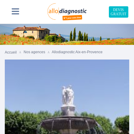
DEVIS
GRATUIT
Nos agences
Allodiagnostic Aix-en-Provence
Accueil