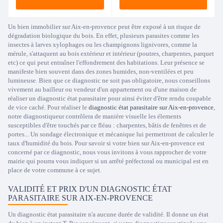
Un bien immobilier sur Aix-en-provence peut être exposé à un risque de
dégradation biologique du bois. En effet, plusieurs parasites comme les
insectes à larves xylophages ou les champignons lignivores, comme la
mérule, s'attaquent au bois extérieur et intérieur (poutres, charpentes, parquet
etc) ce qui peut entraîner l'effondrement des habitations. Leur présence se
manifeste bien souvent dans des zones humides, non-ventilées et peu
lumineuse. Bien que ce diagnostic ne soit pas obligatoire, nous conseillons
vivement au bailleur ou vendeur d'un appartement ou d'une maison de
réaliser un diagnostic état parasitaire pour ainsi éviter d'être rendu coupable
de vice caché. Pour réaliser le
diagnostic état parasitaire sur Aix-en-provence
,
notre diagnostiqueur contrôlera de manière visuelle les élements
susceptibles d'être touchés par ce fléau : charpentes, bâtis de fenêtres et de
portes... Un sondage électronique et mécanique lui permettront de calculer le
taux d'humidité du bois. Pour savoir si votre bien sur Aix-en-provence est
concerné par ce diagnostic, nous vous invitons à vous rapprocher de votre
mairie qui pourra vous indiquer si un arrêté préfectoral ou municipal est en
place de votre commune à ce sujet.
VALIDITÉ ET PRIX D'UN DIAGNOSTIC ÉTAT
PARASITAIRE SUR AIX-EN-PROVENCE
Un diagnostic état parasitaire n'a aucune durée de validité. Il donne un état