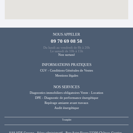
NOUS APPELER
09 70 69 08 58
Du lundi au vendredi de 8h à 20h
Le samedi de 10h à 15h
Non surtaxé
INFORMATIONS PRATIQUES
CGV - Conditions Générales de Ventes
Mentions légales
NOS SERVICES
Diagnostics immobiliers obligatoires Vente - Location
DPE - Diagnostic de performance énergétique
Repérage amiante avant travaux
Audit énergétique
SAS ADX Groupe - Siège administratif - Parc Saint Fiacre 53200 Château-Gontier -