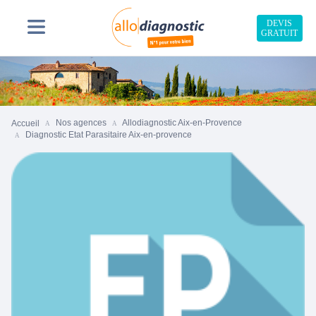
DEVIS
GRATUIT
Nos agences
Allodiagnostic Aix-en-Provence
Accueil
Diagnostic Etat Parasitaire Aix-en-provence