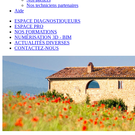
Nos techniciens partenaires
Aide
ESPACE DIAGNOSTIQUEURS
ESPACE PRO
NOS FORMATIONS
NUMÉRISATION 3D - BIM
ACTUALITÉS DIVERSES
CONTACTEZ-NOUS