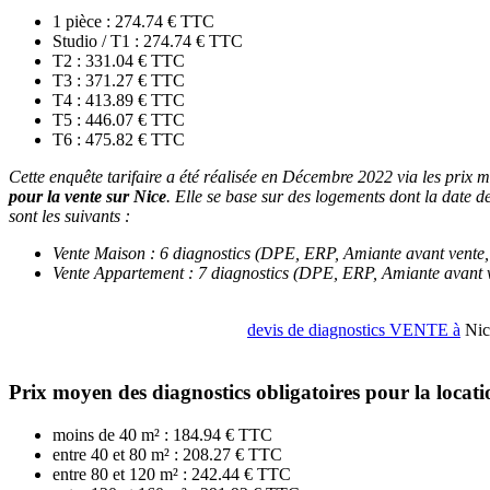
1 pièce : 274.74 € TTC
Studio / T1 : 274.74 € TTC
T2 : 331.04 € TTC
T3 : 371.27 € TTC
T4 : 413.89 € TTC
T5 : 446.07 € TTC
T6 : 475.82 € TTC
Cette enquête tarifaire a été réalisée en Décembre 2022 via les prix 
pour la vente sur Nice
. Elle se base sur des logements dont la date de
sont les suivants :
Vente Maison : 6 diagnostics (DPE, ERP, Amiante avant vente, 
Vente Appartement : 7 diagnostics (DPE, ERP, Amiante avant ve
devis de diagnostics VENTE à
Nic
Prix moyen des diagnostics obligatoires pour la locat
moins de 40 m² : 184.94 € TTC
entre 40 et 80 m² : 208.27 € TTC
entre 80 et 120 m² : 242.44 € TTC