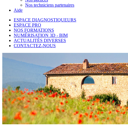
Nos techniciens partenaires
Aide
ESPACE DIAGNOSTIQUEURS
ESPACE PRO
NOS FORMATIONS
NUMÉRISATION 3D - BIM
ACTUALITÉS DIVERSES
CONTACTEZ-NOUS