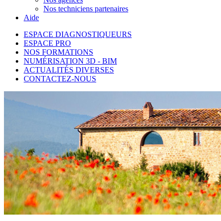
Nos techniciens partenaires
Aide
ESPACE DIAGNOSTIQUEURS
ESPACE PRO
NOS FORMATIONS
NUMÉRISATION 3D - BIM
ACTUALITÉS DIVERSES
CONTACTEZ-NOUS