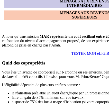
MÉNAGES AUX REVENU
INTERMÉDIAIRES
MÉNAGES AUX REVENU
SUPÉRIEURS
A noter qu’
une mission MAR représente un coût oscillant entre 2
en fonction du niveau d’accompagnement proposé, de son expérience et 
plafond de prise en charge par l’Anah.
TESTER MON éLIGI
Quid des copropriétés
Vous êtes un syndic de copropriété sur Narbonne ou ses environs, bén
déclarés d’intérêt collectifs ? Il existe pour vous MaPrimeRénov’ Cop
L’éligibilité dépendra de plusieurs critères comme :
la réalisation préalable un audit énergétique par un professionnel
faire un gain de 35% minimum sur vos travaux;
disposer de 75% des lots à usage d’habitation (si votre copropr