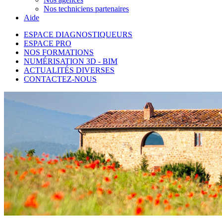
Nos techniciens partenaires
Aide
ESPACE DIAGNOSTIQUEURS
ESPACE PRO
NOS FORMATIONS
NUMÉRISATION 3D - BIM
ACTUALITÉS DIVERSES
CONTACTEZ-NOUS