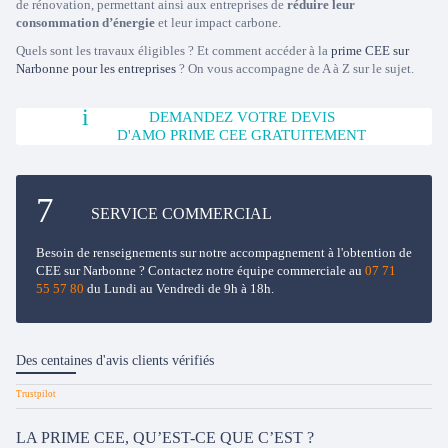
de rénovation, permettant ainsi aux entreprises de
réduire leur
consommation d’énergie
et leur impact carbone.
Quels sont les travaux éligibles ? Et comment accéder à la
prime CEE sur
Narbonne pour les entreprises
? On vous accompagne de A à Z sur le sujet.
DEMANDEZ VOTRE DEVIS
D'AMO PRIME CEE GRATUITEMENT
SERVICE COMMERCIAL
Besoin de renseignements sur notre accompagnement à l'obtention de
CEE sur Narbonne ? Contactez notre équipe commerciale au
07 71
55 57 80
du Lundi au Vendredi de 9h à 18h.
Des centaines d'avis clients vérifiés
LA PRIME CEE, QU’EST-CE QUE C’EST ?