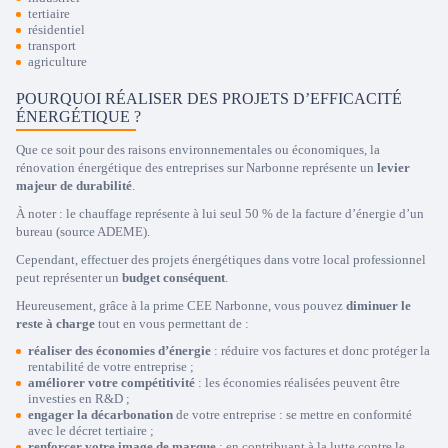
tertiaire
résidentiel
transport
Trustpilot
agriculture
POURQUOI RÉALISER DES PROJETS D’EFFICACITÉ
ÉNERGÉTIQUE ?
Que ce soit pour des raisons environnementales ou économiques, la
rénovation énergétique des entreprises sur Narbonne représente un
levier
majeur de durabilité
.
À noter : le chauffage représente à lui seul 50 % de la facture d’énergie d’un
bureau (source ADEME).
Cependant, effectuer des projets énergétiques dans votre local professionnel
peut représenter un
budget conséquent
.
Heureusement, grâce à la prime CEE Narbonne, vous pouvez
diminuer le
reste à charge
tout en vous permettant de :
réaliser des économies d’énergie
: réduire vos factures et donc protéger la
rentabilité de votre entreprise ;
améliorer votre compétitivité
: les économies réalisées peuvent être
investies en R&D ;
engager la décarbonation
de votre entreprise : se mettre en conformité
avec le décret tertiaire ;
renforcer votre image de marque
: en contribuant à la lutte contre le