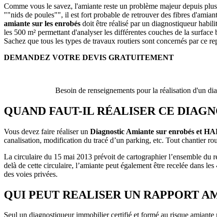
Comme vous le savez, l'amiante reste un problème majeur depuis plusieu
""nids de poules"", il est fort probable de retrouver des fibres d'amian
amiante sur les enrobés
doit être réalisé par un diagnostiqueur habil
les 500 m² permettant d'analyser les différentes couches de la surfac
Sachez que tous les types de travaux routiers sont concernés par ce r
DEMANDEZ VOTRE DEVIS GRATUITEMENT
Besoin de renseignements pour la réalisation d'un di
QUAND FAUT-IL RÉALISER CE DIAGN
Vous devez faire réaliser un
Diagnostic Amiante sur enrobés et HA
canalisation, modification du tracé d’un parking, etc. Tout chantier rou
La circulaire du 15 mai 2013 prévoit de cartographier l’ensemble du ré
delà de cette circulaire, l’amiante peut également être recelée dans 
des voies privées.
QUI PEUT REALISER UN RAPPORT AMI
Seul un diagnostiqueur immobilier certifié et formé au risque amiante