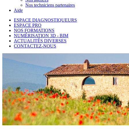
Nos techniciens partenaires
Aide
ESPACE DIAGNOSTIQUEURS
ESPACE PRO
NOS FORMATIONS
NUMÉRISATION 3D - BIM
ACTUALITÉS DIVERSES
CONTACTEZ-NOUS