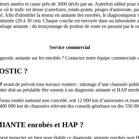
rs années et cause près de 3000 décès par an. Autrefois utilisé pour em
te où le trafic est dense (carrefours, ronds-points, péages d'autoroute, p
ité. Afin d'identifier la teneur en amiante des enrobés, le diagnostique
e bitumée (20 à 30 cm). Chaque couche est envoyée dans un laboratoire 
epérage amiante : du tronçonnage de portion de route en passant par le
Service commercial
agnostic amiante sur les enrobés ? Contactez notre équipe commerciale
OSTIC ?
P
avant de prévoir tous travaux routiers : rabotage d’une chaussée publ
tier doit au préalable être soumis à un diagnostic amiante et HAP enrobés e
seau routier national non concédé, soit 12 000 km d’autoroutes et route
les 400 000 km de chaussées relevant des conseils généraux ou des 550 0
ANTE enrobés et HAP ?
 peut inspecter un bien pour établir ce diagnostic amiante enrobés puis