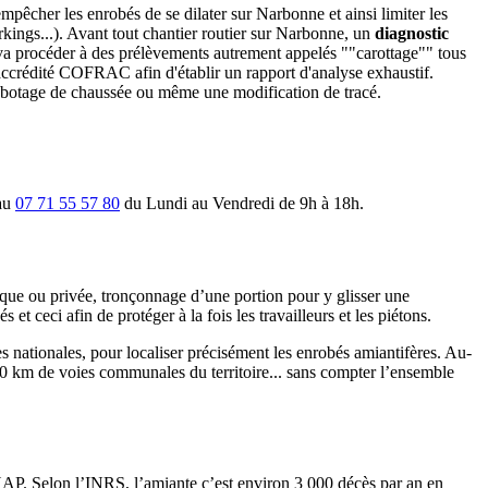
pêcher les enrobés de se dilater sur Narbonne et ainsi limiter les
arkings...). Avant tout chantier routier sur Narbonne, un
diagnostic
ur va procéder à des prélèvements autrement appelés ""carottage"" tous
accrédité COFRAC afin d'établir un rapport d'analyse exhaustif.
 rabotage de chaussée ou même une modification de tracé.
 au
07 71 55 57 80
du Lundi au Vendredi de 9h à 18h.
ique ou privée, tronçonnage d’une portion pour y glisser une
t ceci afin de protéger à la fois les travailleurs et les piétons.
s nationales, pour localiser précisément les enrobés amiantifères. Au-
00 km de voies communales du territoire... sans compter l’ensemble
 HAP. Selon l’INRS, l’amiante c’est environ 3 000 décès par an en