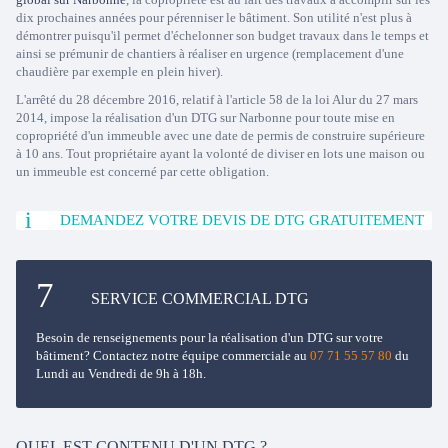
dix prochaines années pour pérenniser le bâtiment. Son utilité n'est plus à
démontrer puisqu'il permet d'échelonner son budget travaux dans le temps et
ainsi se prémunir de chantiers à réaliser en urgence (remplacement d'une
chaudière par exemple en plein hiver).
L'arrêté du 28 décembre 2016, relatif à l'article 58 de la loi Alur du 27 mars
2014, impose la réalisation d'un DTG sur Narbonne pour toute mise en
copropriété d'un immeuble avec une date de permis de construire supérieure
à 10 ans. Tout propriétaire ayant la volonté de diviser en lots une maison ou
un immeuble est concerné par cette obligation.
DEMANDEZ VOTRE DEVIS DE DTG GRATUITEMENT
SERVICE COMMERCIAL DTG
Besoin de renseignements pour la réalisation d'un DTG sur votre
bâtiment? Contactez notre équipe commerciale au
07 71 55 57 80
du
Lundi au Vendredi de 9h à 18h.
QUEL EST CONTENU D'UN DTG ?