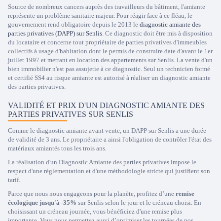
Source de nombreux cancers auprès des travailleurs du bâtiment, l'amiante
représente un problème sanitaire majeur. Pour réagir face à ce fléau, le
gouvernement rend obligatoire depuis le 2013 le
diagnostic amiante des
parties privatives (DAPP) sur Senlis
. Ce diagnostic doit être mis à disposition
du locataire et concerne tout propriétaire de parties privatives d'immeubles
collectifs à usage d'habitation dont le permis de construire date d'avant le 1er
juillet 1997 et mettant en location des appartements sur Senlis. La vente d'un
bien immobilier n'est pas assujetie à ce diagnostic. Seul un technicien formé
et certifié SS4 au risque amiante est autorisé à réaliser un diagnostic amiante
des parties privatives.
VALIDITÉ ET PRIX D'UN DIAGNOSTIC AMIANTE DES
PARTIES PRIVATIVES SUR SENLIS
Comme le diagnostic amiante avant vente, un DAPP sur Senlis a une durée
de validité de 3 ans. Le propriétaire a ainsi l'obligation de contrôler l'état des
matériaux amiantés tous les trois ans.
La réalisation d'un Diagnostic Amiante des parties privatives impose le
respect d'une réglementation et d'une méthodologie stricte qui justifient son
tarif.
Parce que nous nous engageons pour la planète, profitez d’une
remise
écologique jusqu'à -35%
sur Senlis selon le jour et le créneau choisi. En
choisissant un créneau journée, vous bénéficiez d'une remise plus
importante. Vous nous permettez aussi d’optimiser les tournées de nos