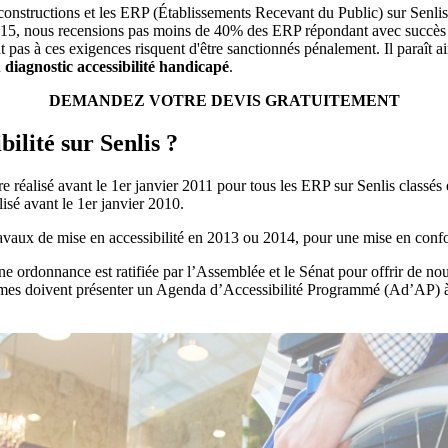
s constructions et les ERP (Établissements Recevant du Public) sur Senlis 
2015, nous recensions pas moins de 40% des ERP répondant avec succès 
pas à ces exigences risquent d'être sanctionnés pénalement. Il paraît ai
n
diagnostic accessibilité handicapé
.
DEMANDEZ VOTRE DEVIS GRATUITEMENT
bilité sur Senlis ?
tre réalisé avant le 1er janvier 2011 pour tous les ERP sur Senlis classé
lisé avant le 1er janvier 2010.
ravaux de mise en accessibilité en 2013 ou 2014, pour une mise en confo
, une ordonnance est ratifiée par l’Assemblée et le Sénat pour offrir de 
rmes doivent présenter un Agenda d’Accessibilité Programmé (Ad’AP) à 