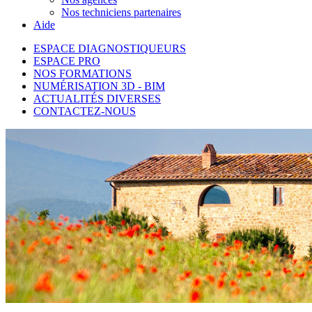
Nos techniciens partenaires
Aide
ESPACE DIAGNOSTIQUEURS
ESPACE PRO
NOS FORMATIONS
NUMÉRISATION 3D - BIM
ACTUALITÉS DIVERSES
CONTACTEZ-NOUS