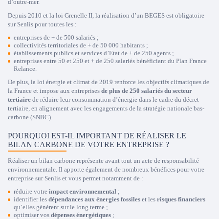
d’outre-mer.
Depuis 2010 et la loi Grenelle II, la réalisation d’un BEGES est obligatoire
sur Senlis pour toutes les :
entreprises de + de 500 salariés ;
collectivités territoriales de + de 50 000 habitants ;
établissements publics et services d’Etat de + de 250 agents ;
entreprises entre 50 et 250 et + de 250 salariés bénéficiant du Plan France
Relance.
De plus, la loi énergie et climat de 2019 renforce les objectifs climatiques de
la France et impose aux entreprises
de plus de 250 salariés du secteur
tertiaire
de réduire leur consommation d’énergie dans le cadre du décret
tertiaire, en alignement avec les engagements de la stratégie nationale bas-
carbone (SNBC).
POURQUOI EST-IL IMPORTANT DE RÉALISER LE
BILAN CARBONE DE VOTRE ENTREPRISE ?
Réaliser un bilan carbone représente avant tout un acte de responsabilité
environnementale. Il apporte également de nombreux bénéfices pour votre
entreprise sur Senlis et vous permet notamment de :
réduire votre
impact environnemental
;
identifier les
dépendances aux énergies fossiles
et les
risques financiers
qu’elles génèrent sur le long terme ;
optimiser vos
dépenses énergétiques
;