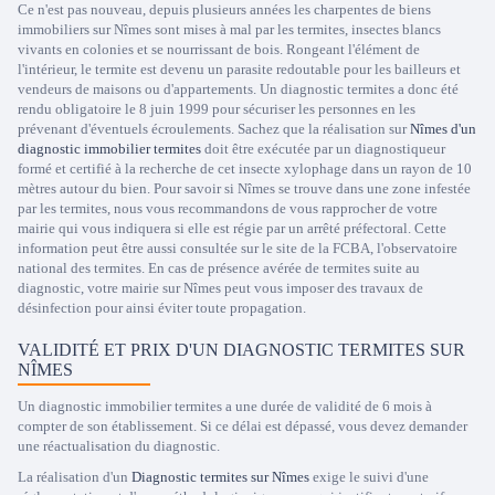
Ce n'est pas nouveau, depuis plusieurs années les charpentes de biens
immobiliers sur Nîmes sont mises à mal par les termites, insectes blancs
vivants en colonies et se nourrissant de bois. Rongeant l'élément de
l'intérieur, le termite est devenu un parasite redoutable pour les bailleurs et
vendeurs de maisons ou d'appartements. Un diagnostic termites a donc été
rendu obligatoire le 8 juin 1999 pour sécuriser les personnes en les
prévenant d'éventuels écroulements. Sachez que la réalisation sur
Nîmes d'un
diagnostic immobilier termites
doit être exécutée par un diagnostiqueur
formé et certifié à la recherche de cet insecte xylophage dans un rayon de 10
mètres autour du bien. Pour savoir si Nîmes se trouve dans une zone infestée
par les termites, nous vous recommandons de vous rapprocher de votre
mairie qui vous indiquera si elle est régie par un arrêté préfectoral. Cette
information peut être aussi consultée sur le site de la FCBA, l'observatoire
national des termites. En cas de présence avérée de termites suite au
diagnostic, votre mairie sur Nîmes peut vous imposer des travaux de
désinfection pour ainsi éviter toute propagation.
VALIDITÉ ET PRIX D'UN DIAGNOSTIC TERMITES SUR
NÎMES
Un diagnostic immobilier termites a une durée de validité de 6 mois à
compter de son établissement. Si ce délai est dépassé, vous devez demander
une réactualisation du diagnostic.
La réalisation d'un
Diagnostic termites sur Nîmes
exige le suivi d'une