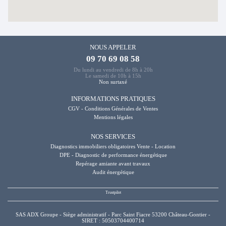
NOUS APPELER
09 70 69 08 58
Du lundi au vendredi de 8h à 20h
Le samedi de 10h à 15h
Non surtaxé
INFORMATIONS PRATIQUES
CGV - Conditions Générales de Ventes
Mentions légales
NOS SERVICES
Diagnostics immobiliers obligatoires Vente - Location
DPE - Diagnostic de performance énergétique
Repérage amiante avant travaux
Audit énergétique
SAS ADX Groupe - Siège administratif - Parc Saint Fiacre 53200 Château-Gontier -
SIRET : 50503704400714