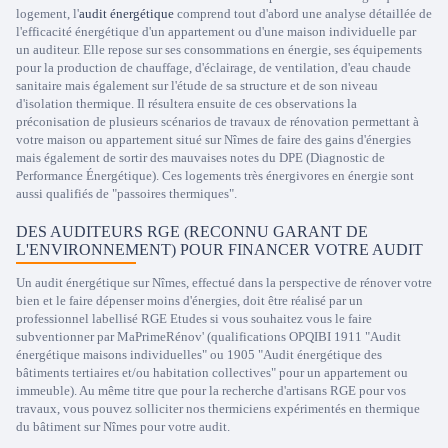
logement, l'
audit énergétique
comprend tout d'abord une analyse détaillée de
l'efficacité énergétique d'un appartement ou d'une maison individuelle par
un auditeur. Elle repose sur ses consommations en énergie, ses équipements
pour la production de chauffage, d'éclairage, de ventilation, d'eau chaude
sanitaire mais également sur l'étude de sa structure et de son niveau
d'isolation thermique. Il résultera ensuite de ces observations la
préconisation de plusieurs scénarios de travaux de rénovation permettant à
votre maison ou appartement situé sur Nîmes de faire des gains d'énergies
mais également de sortir des mauvaises notes du DPE (Diagnostic de
Performance Énergétique). Ces logements très énergivores en énergie sont
aussi qualifiés de "passoires thermiques".
DES AUDITEURS RGE (RECONNU GARANT DE
L'ENVIRONNEMENT) POUR FINANCER VOTRE AUDIT
Un audit énergétique sur Nîmes, effectué dans la perspective de rénover votre
bien et le faire dépenser moins d'énergies, doit être réalisé par un
professionnel labellisé RGE Etudes si vous souhaitez vous le faire
subventionner par MaPrimeRénov' (qualifications OPQIBI 1911 "Audit
énergétique maisons individuelles" ou 1905 "Audit énergétique des
bâtiments tertiaires et/ou habitation collectives" pour un appartement ou
immeuble). Au même titre que pour la recherche d'artisans RGE pour vos
travaux, vous pouvez solliciter nos thermiciens expérimentés en thermique
du bâtiment sur Nîmes pour votre audit.