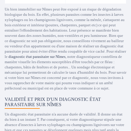
Un bien immobilier sur Nîmes peut être exposé à un risque de dégradation
biologique du bois. En effet, plusieurs parasites comme les insectes à larves
xylophages ou les champignons lignivores, comme la mérule, s'attaquent au
bois extérieur et intérieur (poutres, charpentes, parquet etc) ce qui peut
entraîner l'effondrement des habitations. Leur présence se manifeste bien
souvent dans des zones humides, non-ventilées et peu lumineuse. Bien que
ce diagnostic ne soit pas obligatoire, nous conseillons vivement au bailleur
ou vendeur d'un appartement ou d'une maison de réaliser un diagnostic état
parasitaire pour ainsi éviter d'être rendu coupable de vice caché. Pour réaliser
le
diagnostic état parasitaire sur Nîmes
, notre diagnostiqueur contrôlera de
manière visuelle les élements susceptibles d'être touchés par ce fléau :
charpentes, bâtis de fenêtres et de portes... Un sondage électronique et
mécanique lui permettront de calculer le taux d'humidité du bois. Pour savoir
si votre bien sur Nîmes est concerné par ce diagnostic, nous vous invitons à
vous rapprocher de votre mairie qui pourra vous indiquer si un arrêté
préfectoral ou municipal est en place de votre commune à ce sujet.
VALIDITÉ ET PRIX D'UN DIAGNOSTIC ÉTAT
PARASITAIRE SUR NÎMES
Un diagnostic état parasitaire n'a aucune durée de validité. Il donne un état
du bien à un instant T. Par conséquent, si votre diagnostiqueur stipule une
absence d'insectes à larves xylophages ou champignons lignivores sur votre
bien et que ces parasites se développent quelques mois plus tard après la