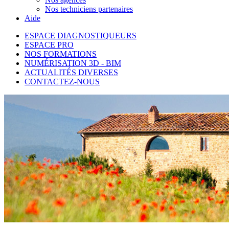
Nos techniciens partenaires
Aide
ESPACE DIAGNOSTIQUEURS
ESPACE PRO
NOS FORMATIONS
NUMÉRISATION 3D - BIM
ACTUALITÉS DIVERSES
CONTACTEZ-NOUS