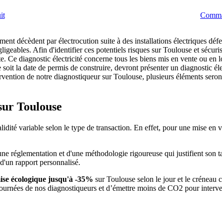
it
Comman
ent décèdent par électrocution suite à des installations électriques dé
ligeables. Afin d'identifier ces potentiels risques sur Toulouse et sécur
te. Ce diagnostic électricité concerne tous les biens mis en vente ou en l
 soit la date de permis de construire, devront présenter un diagnostic éle
rvention de notre diagnostiqueur sur Toulouse, plusieurs éléments seront 
 sur Toulouse
idité variable selon le type de transaction. En effet, pour une mise en ve
d'une réglementation et d'une méthodologie rigoureuse qui justifient son
 d'un rapport personnalisé.
ise écologique jusqu'à -35%
sur Toulouse selon le jour et le créneau 
 tournées de nos diagnostiqueurs et d’émettre moins de CO2 pour interv