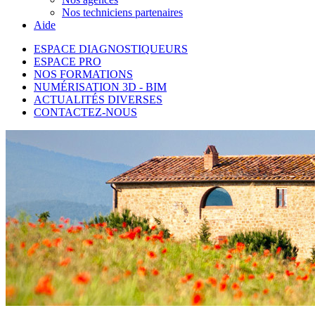
Nos techniciens partenaires
Aide
ESPACE DIAGNOSTIQUEURS
ESPACE PRO
NOS FORMATIONS
NUMÉRISATION 3D - BIM
ACTUALITÉS DIVERSES
CONTACTEZ-NOUS