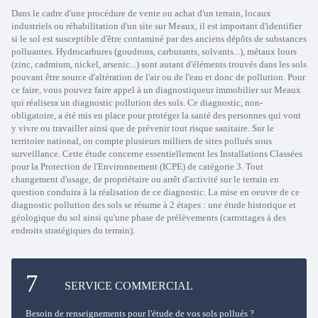
Dans le cadre d'une procédure de vente ou achat d'un terrain, locaux
industriels ou réhabilitation d'un site sur Meaux, il est important d'identifier
si le sol est susceptible d'être contaminé par des anciens dépôts de substances
polluantes. Hydrocarbures (goudrons, carburants, solvants...), métaux lours
(zinc, cadmium, nickel, arsenic...) sont autant d'éléments trouvés dans les sols
pouvant être source d'altération de l'air ou de l'eau et donc de pollution. Pour
ce faire, vous pouvez faire appel à un diagnostiqueur immobilier sur Meaux
qui réalisera un diagnostic pollution des sols. Ce diagnostic, non-
obligatoire, a été mis en place pour protéger la santé des personnes qui vont
y vivre ou travailler ainsi que de prévenir tout risque sanitaire. Sur le
territoire national, on compte plusieurs milliers de sites pollués sous
surveillance. Cette étude concerne essentiellement les Installations Classées
pour la Protection de l'Environnement (ICPE) de catégorie 3. Tout
changement d'usage, de propriétaire ou arrêt d'activité sur le terrain en
question conduira à la réalisation de ce diagnostic. La mise en oeuvre de ce
diagnostic pollution des sols se résume à 2 étapes : une étude historique et
géologique du sol ainsi qu'une phase de prélèvements (carrottages à des
endroits stratégiques du terrain).
SERVICE COMMERCIAL
Besoin de renseignements pour l'étude de vos sols pollués ?