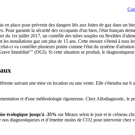
Com
 mis en place pour prévenir des dangers liés aux fuites de gaz dans un bi
. Pour garantir la sécurité des occupants d'un bien, l'état français dema
1er juillet 2017, un contrôle des tubes souples ou flexibles d'alimen
t les installations gaz ont plus de 15 ans. Cette mesure s'étend à tous l
celui-ci va contrôler plusieurs points comme l'état du système d'aération 
rave Immédiat"" (DGI). Si cette situation se produit, le diagnostiqueur 
eaux
fférente suivant une mise en location ou une vente. Elle s'étendra sur 6 
ementation et d'une méthodologie rigoureuse. Chez Allodiagnostic, le pr
ise écologique jusqu'à -35%
sur Meaux selon le jour et le créneau cho
de nos diagnostiqueurs et d’émettre moins de CO2 pour intervenir chez