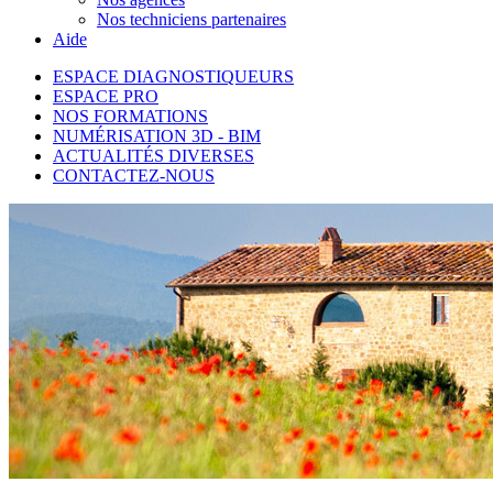
Nos techniciens partenaires
Aide
ESPACE DIAGNOSTIQUEURS
ESPACE PRO
NOS FORMATIONS
NUMÉRISATION 3D - BIM
ACTUALITÉS DIVERSES
CONTACTEZ-NOUS