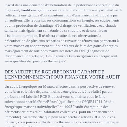
Inscrit dans une démarche d'amélioration de la performance énergétique du
logement, l'
audit énergétique
comprend tout d'abord une analyse détaillée de
l'efficacité énergétique d'un appartement ou d'une maison individuelle par
un auditeur. Elle repose sur ses consommations en énergie, ses équipements
pour la production de chauffage, d'éclairage, de ventilation, d'eau chaude
sanitaire mais également sur l'étude de sa structure et de son niveau
d'isolation thermique. Il résultera ensuite de ces observations la
préconisation de plusieurs scénarios de travaux de rénovation permettant à
votre maison ou appartement situé sur Meaux de faire des gains d'énergies
mais également de sortir des mauvaises notes du DPE (Diagnostic de
Performance Énergétique). Ces logements très énergivores en énergie sont
aussi qualifiés de "passoires thermiques".
DES AUDITEURS RGE (RECONNU GARANT DE
L'ENVIRONNEMENT) POUR FINANCER VOTRE AUDIT
Un audit énergétique sur Meaux, effectué dans la perspective de rénover
votre bien et le faire dépenser moins d'énergies, doit être réalisé par un
professionnel labellisé RGE Etudes si vous souhaitez vous le faire
subventionner par MaPrimeRénov' (qualifications OPQIBI 1911 "Audit
énergétique maisons individuelles" ou 1905 "Audit énergétique des
bâtiments tertiaires et/ou habitation collectives" pour un appartement ou
immeuble). Au même titre que pour la recherche d'artisans RGE pour vos
travaux, vous pouvez solliciter nos thermiciens expérimentés en thermique