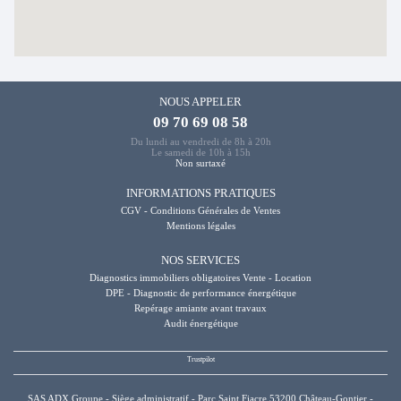
NOUS APPELER
09 70 69 08 58
Du lundi au vendredi de 8h à 20h
Le samedi de 10h à 15h
Non surtaxé
INFORMATIONS PRATIQUES
CGV - Conditions Générales de Ventes
Mentions légales
NOS SERVICES
Diagnostics immobiliers obligatoires Vente - Location
DPE - Diagnostic de performance énergétique
Repérage amiante avant travaux
Audit énergétique
SAS ADX Groupe - Siège administratif - Parc Saint Fiacre 53200 Château-Gontier -