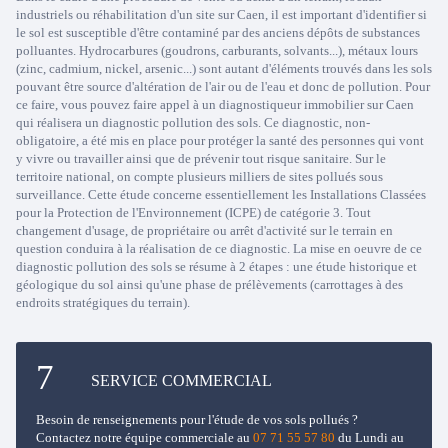
industriels ou réhabilitation d'un site sur Caen, il est important d'identifier si
le sol est susceptible d'être contaminé par des anciens dépôts de substances
polluantes. Hydrocarbures (goudrons, carburants, solvants...), métaux lours
(zinc, cadmium, nickel, arsenic...) sont autant d'éléments trouvés dans les sols
pouvant être source d'altération de l'air ou de l'eau et donc de pollution. Pour
ce faire, vous pouvez faire appel à un diagnostiqueur immobilier sur Caen
qui réalisera un diagnostic pollution des sols. Ce diagnostic, non-
obligatoire, a été mis en place pour protéger la santé des personnes qui vont
y vivre ou travailler ainsi que de prévenir tout risque sanitaire. Sur le
territoire national, on compte plusieurs milliers de sites pollués sous
surveillance. Cette étude concerne essentiellement les Installations Classées
pour la Protection de l'Environnement (ICPE) de catégorie 3. Tout
changement d'usage, de propriétaire ou arrêt d'activité sur le terrain en
question conduira à la réalisation de ce diagnostic. La mise en oeuvre de ce
diagnostic pollution des sols se résume à 2 étapes : une étude historique et
géologique du sol ainsi qu'une phase de prélèvements (carrottages à des
endroits stratégiques du terrain).
SERVICE COMMERCIAL
Besoin de renseignements pour l'étude de vos sols pollués ?
Contactez notre équipe commerciale au
07 71 55 57 80
du Lundi au