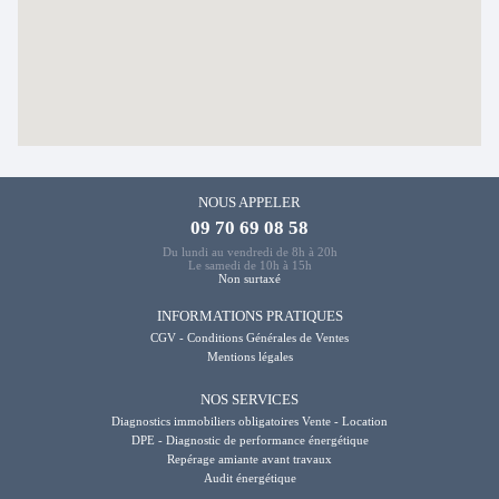
NOUS APPELER
09 70 69 08 58
Du lundi au vendredi de 8h à 20h
Le samedi de 10h à 15h
Non surtaxé
INFORMATIONS PRATIQUES
CGV - Conditions Générales de Ventes
Mentions légales
NOS SERVICES
Diagnostics immobiliers obligatoires Vente - Location
DPE - Diagnostic de performance énergétique
Repérage amiante avant travaux
Audit énergétique