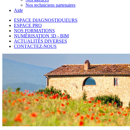
Nos techniciens partenaires
Aide
ESPACE DIAGNOSTIQUEURS
ESPACE PRO
NOS FORMATIONS
NUMÉRISATION 3D - BIM
ACTUALITÉS DIVERSES
CONTACTEZ-NOUS