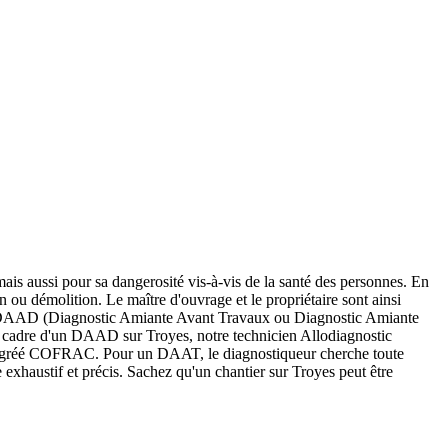
mais aussi pour sa dangerosité vis-à-vis de la santé des personnes. En
n ou démolition. Le maître d'ouvrage et le propriétaire sont ainsi
T ou DAAD (Diagnostic Amiante Avant Travaux ou Diagnostic Amiante
le cadre d'un DAAD sur Troyes, notre technicien Allodiagnostic
toire agréé COFRAC. Pour un DAAT, le diagnostiqueur cherche toute
e exhaustif et précis. Sachez qu'un chantier sur Troyes peut être