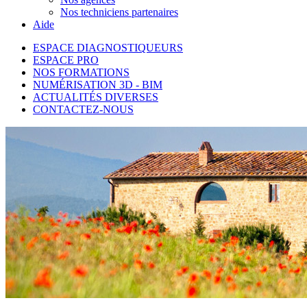
Nos techniciens partenaires
Aide
ESPACE DIAGNOSTIQUEURS
ESPACE PRO
NOS FORMATIONS
NUMÉRISATION 3D - BIM
ACTUALITÉS DIVERSES
CONTACTEZ-NOUS