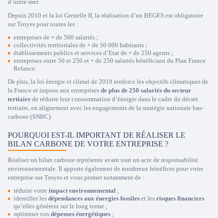
d’outre-mer.
Depuis 2010 et la loi Grenelle II, la réalisation d’un BEGES est obligatoire
sur Troyes pour toutes les :
entreprises de + de 500 salariés ;
collectivités territoriales de + de 50 000 habitants ;
établissements publics et services d’Etat de + de 250 agents ;
entreprises entre 50 et 250 et + de 250 salariés bénéficiant du Plan France
Relance.
De plus, la loi énergie et climat de 2019 renforce les objectifs climatiques de
la France et impose aux entreprises
de plus de 250 salariés du secteur
tertiaire
de réduire leur consommation d’énergie dans le cadre du décret
tertiaire, en alignement avec les engagements de la stratégie nationale bas-
carbone (SNBC).
POURQUOI EST-IL IMPORTANT DE RÉALISER LE
BILAN CARBONE DE VOTRE ENTREPRISE ?
Réaliser un bilan carbone représente avant tout un acte de responsabilité
environnementale. Il apporte également de nombreux bénéfices pour votre
entreprise sur Troyes et vous permet notamment de :
réduire votre
impact environnemental
;
identifier les
dépendances aux énergies fossiles
et les
risques financiers
qu’elles génèrent sur le long terme ;
optimiser vos
dépenses énergétiques
;