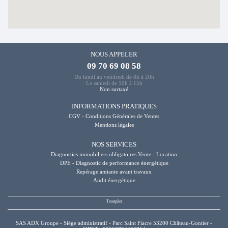
NOUS APPELER
09 70 69 08 58
Du lundi au vendredi de 8h à 20h
Le samedi de 10h à 15h
Non surtaxé
INFORMATIONS PRATIQUES
CGV - Conditions Générales de Ventes
Mentions légales
NOS SERVICES
Diagnostics immobiliers obligatoires Vente - Location
DPE - Diagnostic de performance énergétique
Repérage amiante avant travaux
Audit énergétique
SAS ADX Groupe - Siège administratif - Parc Saint Fiacre 53200 Château-Gontier -