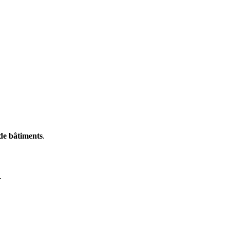
e bâtiments
.
.