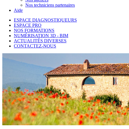
Nos techniciens partenaires
Aide
ESPACE DIAGNOSTIQUEURS
ESPACE PRO
NOS FORMATIONS
NUMÉRISATION 3D - BIM
ACTUALITÉS DIVERSES
CONTACTEZ-NOUS