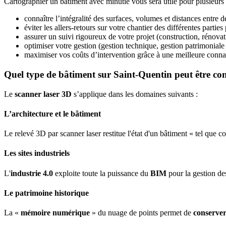
Cartographier un bâtiment avec minutie vous sera utile pour plusieurs 
connaître l’intégralité des surfaces, volumes et distances entre 
éviter les allers-retours sur votre chantier des différentes parties
assurer un suivi rigoureux de votre projet (construction, réno
optimiser votre gestion (gestion technique, gestion patrimonial
maximiser vos coûts d’intervention grâce à une meilleure connai
Quel type de bâtiment sur Saint-Quentin peut être co
Le
scanner laser 3D
s’applique dans les domaines suivants :
L’architecture et le bâtiment
Le relevé 3D par scanner laser restitue l'état d'un bâtiment « tel que cons
Les sites industriels
L'
industrie 4.0
exploite toute la puissance du
BIM
pour la gestion des
Le patrimoine historique
La «
mémoire numérique
» du nuage de points permet de
conserver