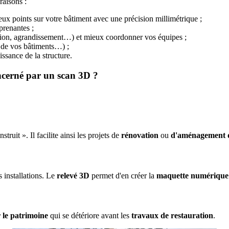
raisons :
deux points sur votre bâtiment avec une précision millimétrique ;
 prenantes ;
vation, agrandissement…) et mieux coordonner vos équipes ;
e de vos bâtiments…) ;
ssance de la structure.
ncerné par un scan 3D ?
truit ». Il facilite ainsi les projets de
rénovation
ou
d'aménagement d
 installations. Le
relevé 3D
permet d'en créer la
maquette numérique
 le patrimoine
qui se détériore avant les
travaux de restauration
.