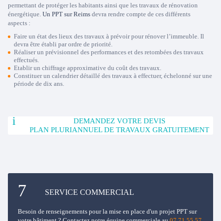
permettant de protéger les habitants ainsi que les travaux de rénovation
énergétique.
Un PPT sur Reims
devra rendre compte de ces différents
aspects :
Faire un état des lieux des travaux à prévoir pour rénover l’immeuble. Il
devra être établi par ordre de priorité.
Réaliser un prévisionnel des performances et des retombées des travaux
effectués.
Etablir un chiffrage approximative du coût des travaux.
Constituer un calendrier détaillé des travaux à effectuer, échelonné sur une
période de dix ans.
DEMANDEZ VOTRE DEVIS
PLAN PLURIANNUEL DE TRAVAUX GRATUITEMENT
SERVICE COMMERCIAL
Besoin de renseignements pour la mise en place d'un projet PPT sur
votre bâtiment ? Contactez notre équipe commerciale au
07 71 55 57