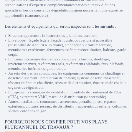
préconisations d’expertise complémentaires par des bureaux d’études
spécialisés lors de constat de dégradation majeur nécessitant une expertise
approfondie (structure, etc).
Les éléments et équipements qui seront inspectés sont les suivants :
Structure apparente : infrastructures, planchers, escaliers
Enveloppe : façade légère, façade lourde, couverture si accessible
(possibilité de recourir à un drone), étanchéité sur toiture terrasse,
menuiseries extérieures, fermetures extérieures/occultation, balcons, garde-
corps.
Finitions intérieures des parties communes : cloisons, doublage,
revêtements murs, revêtements sols, revêtements plafonds, faux-plafonds,
menuiseries intérieures, garde-corps.
Au sein des parties communes, les équipements communs de chauffage et
de refroidissement : production de chaleur, système de refroidissement,
réseaux intérieurs chaufferie, réseaux de distribution, émetteurs de chaleur,
organes de régulation.
Équipements communs de ventilation : Centrale de Traitement de l’Air
(CTA), extracteurs VMC, réseau de distribution (si accessible).
Autres installations communes : ascenseurs, portails, portes, espaces
extérieurs, clôtures, réseaux de distribution apparents, chaufferie, colonnes
sèches, colonnes de gaz.
POURQUOI NOUS CONFIER POUR VOS PLANS
PLURIANNUEL DE TRAVAUX ?