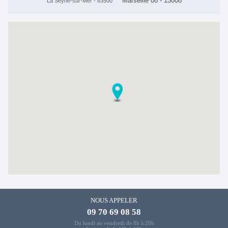
Marseille 08 - 13008
La Seyne-sur-Mer - 83500
NOUS APPELER
09 70 69 08 58
Du lundi au vendredi de 8h à 20h