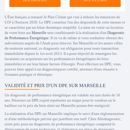
EN 2 MIN
L'État français a instauré le Plan Climat qui vise à réduire les émissions de
CO² à l'horizon 2050. Le DPE constitue l'un des dispositifs de cette mesure et
se caractérise par un bilan thermique simplifié. La mise en vente ou location
de votre bien sur
Marseille
sera conditionnée à la réalisation d'un
Diagnostic
de Performance Énergétique
. Il en va de même si vous souhaitez obtenir des
subventions auprès de l'Anah pour rénover. Sur Marseille et les autres villes
du territoire national, ce diagnostic est obligatoire pour toute transaction
immobilière depuis le 1er avril 2013. Il a pour objectif de renseigner les
locataires ou acquéreurs sur les performances énergétiques du bien
immobilier et sur leur future facture d'énergie. Pour effectuer un DPE, vous
pouvez faire appel à un diagnostiqueur certifié, attestant d'une réussite à
l'examen pratique et théorique.
VALIDITÉ ET PRIX D'UN DPE SUR MARSEILLE
Un diagnostic de performance énergétique est valable sur une durée de 10
ans. Présenter un DPE expiré représente un risque pour le vendeur ou le
bailleur car le prix du bien situé sur Marseille pourra être renégocié.
La réalisation d'un DPE sur Marseille implique le suivi d'une réglementation
et d'une méthodologie précise qui justifient son tarif. Chez Allodiagnostic,
notre prix pour un diagnostic de performance énergétique comprend le
déplacement de notre technicien, la réalisation sur place du diagnostic