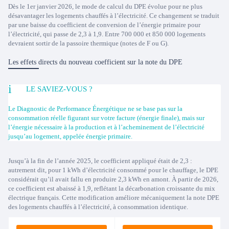
Dès le 1er janvier 2026, le mode de calcul du DPE évolue pour ne plus
désavantager les logements chauffés à l’électricité. Ce changement se traduit
par une baisse du coefficient de conversion de l’énergie primaire pour
l’électricité, qui passe de 2,3 à 1,9. Entre 700 000 et 850 000 logements
devraient sortir de la passoire thermique (notes de F ou G).
Les effets directs du nouveau coefficient sur la note du DPE
LE SAVIEZ-VOUS ?
Le Diagnostic de Performance Énergétique ne se base pas sur la
consommation réelle figurant sur votre facture (énergie finale), mais sur
l’énergie nécessaire à la production et à l’acheminement de l’électricité
jusqu’au logement, appelée énergie primaire.
Jusqu’à la fin de l’année 2025, le coefficient appliqué était de 2,3 :
autrement dit, pour 1 kWh d’électricité consommé pour le chauffage, le DPE
considérait qu’il avait fallu en produire 2,3 kWh en amont. À partir de 2026,
ce coefficient est abaissé à 1,9, reflétant la décarbonation croissante du mix
électrique français. Cette modification améliore mécaniquement la note DPE
des logements chauffés à l’électricité, à consommation identique.