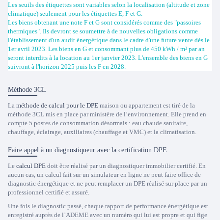
Les seuils des étiquettes sont variables selon la localisation (altitude et zone
climatique) seulement pour les étiquettes E, F et G.
Les biens obtenant une note F et G sont considérés comme des "passoires
thermiques". Ils devront se soumettre à de nouvelles obligations comme
l'établissement d'un audit énergétique dans le cadre d'une future vente dès le
1er avril 2023. Les biens en G et consommant plus de 450 kWh / m² par an
seront interdits à la location au 1er janvier 2023. L'ensemble des biens en G
suivront à l'horizon 2025 puis les F en 2028.
Méthode 3CL
La
méthode de calcul pour le DPE
maison ou appartement est tiré de la
méthode 3CL mis en place par ministère de l’environnement. Elle prend en
compte 5 postes de consommation désormais : eau chaude sanitaire,
chauffage, éclairage, auxiliaires (chauffage et VMC) et la climatisation.
Faire appel à un diagnostiqueur avec la certification DPE
Le
calcul DPE
doit être réalisé par un diagnostiquer immobilier certifié. En
aucun cas, un calcul fait sur un simulateur en ligne ne peut faire office de
diagnostic énergétique et ne peut remplacer un DPE réalisé sur place par un
professionnel certifié et assuré.
Une fois le diagnostic passé, chaque rapport de performance énergétique est
enregistré auprès de l’ADEME avec un numéro qui lui est propre et qui fige
Trustpilot