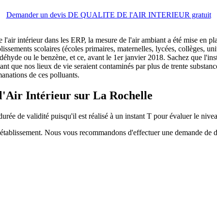
Demander un devis DE QUALITE DE l'AIR INTERIEUR gratuit
e l'air intérieur dans les ERP, la mesure de l'air ambiant a été mise en
issements scolaires (écoles primaires, maternelles, lycées, collèges, univ
ldéhyde ou le benzène, et ce, avant le 1er janvier 2018. Sachez que l'in
élant que nos lieux de vie seraient contaminés par plus de trente substan
manations de ces polluants.
 l'Air Intérieur sur La Rochelle
urée de validité puisqu'il est réalisé à un instant T pour évaluer le nivea
de l'établissement. Nous vous recommandons d'effectuer une demande de 