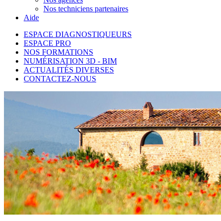
Nos techniciens partenaires
Aide
ESPACE DIAGNOSTIQUEURS
ESPACE PRO
NOS FORMATIONS
NUMÉRISATION 3D - BIM
ACTUALITÉS DIVERSES
CONTACTEZ-NOUS