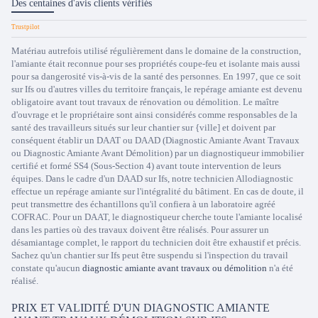
Des centaines d'avis clients vérifiés
Matériau autrefois utilisé régulièrement dans le domaine de la construction,
l'amiante était reconnue pour ses propriétés coupe-feu et isolante mais aussi
pour sa dangerosité vis-à-vis de la santé des personnes. En 1997, que ce soit
sur Ifs ou d'autres villes du territoire français, le repérage amiante est devenu
obligatoire avant tout travaux de rénovation ou démolition. Le maître
d'ouvrage et le propriétaire sont ainsi considérés comme responsables de la
santé des travailleurs situés sur leur chantier sur {ville] et doivent par
conséquent établir un DAAT ou DAAD (Diagnostic Amiante Avant Travaux
ou Diagnostic Amiante Avant Démolition) par un diagnostiqueur immobilier
certifié et formé SS4 (Sous-Section 4) avant toute intervention de leurs
équipes. Dans le cadre d'un DAAD sur Ifs, notre technicien Allodiagnostic
effectue un repérage amiante sur l'intégralité du bâtiment. En cas de doute, il
peut transmettre des échantillons qu'il confiera à un laboratoire agréé
COFRAC. Pour un DAAT, le diagnostiqueur cherche toute l'amiante localisé
dans les parties où des travaux doivent être réalisés. Pour assurer un
désamiantage complet, le rapport du technicien doit être exhaustif et précis.
Sachez qu'un chantier sur Ifs peut être suspendu si l'inspection du travail
constate qu'aucun
diagnostic amiante avant travaux ou démolition
n'a été
réalisé.
PRIX ET VALIDITÉ D'UN DIAGNOSTIC AMIANTE
Trustpilot