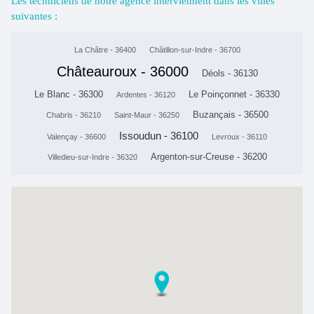
Les techniciens de notre agence interviennent dans les villes
suivantes :
La Châtre - 36400
Châtillon-sur-Indre - 36700
Châteauroux - 36000
Déols - 36130
Le Blanc - 36300
Le Poinçonnet - 36330
Ardentes - 36120
Buzançais - 36500
Chabris - 36210
Saint-Maur - 36250
Issoudun - 36100
Valençay - 36600
Levroux - 36110
Argenton-sur-Creuse - 36200
Villedieu-sur-Indre - 36320