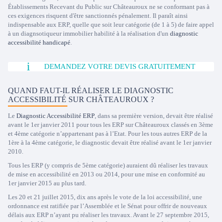
Établissements Recevant du Public sur Châteauroux ne se conformant pas à
ces exigences risquent d'être sanctionnés pénalement. Il paraît ainsi
indispensable aux ERP, quelle que soit leur catégorie (de 1 à 5) de faire appel
à un diagnsotiqueur immobilier habilité à la réalisation d'un
diagnostic
accessibilité handicapé
.
DEMANDEZ VOTRE DEVIS GRATUITEMENT
QUAND FAUT-IL RÉALISER LE DIAGNOSTIC
ACCESSIBILITÉ SUR CHÂTEAUROUX ?
Le
Diagnostic Accessibilité ERP
, dans sa première version, devait être réalisé
avant le 1er janvier 2011 pour tous les ERP sur Châteauroux classés en 3ème
et 4ème catégorie n’appartenant pas à l’Etat. Pour les tous autres ERP de la
1ère à la 4ème catégorie, le diagnostic devait être réalisé avant le 1er janvier
2010.
Tous les ERP (y compris de 5ème catégorie) auraient dû réaliser les travaux
de mise en accessibilité en 2013 ou 2014, pour une mise en conformité au
1er janvier 2015 au plus tard.
Les 20 et 21 juillet 2015, dix ans après le vote de la loi accessibilité, une
ordonnance est ratifiée par l’Assemblée et le Sénat pour offrir de nouveaux
délais aux ERP n’ayant pu réaliser les travaux. Avant le 27 septembre 2015,