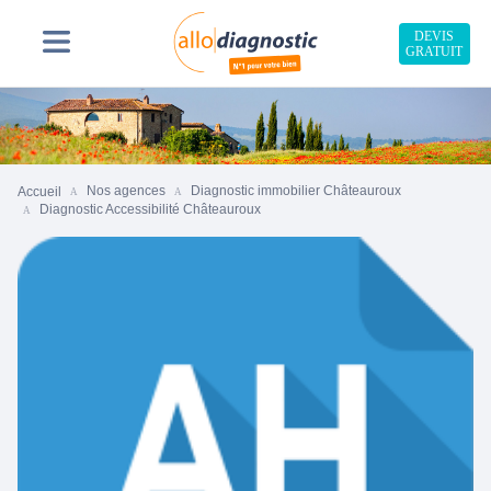
DEVIS
GRATUIT
Nos agences
Diagnostic immobilier Châteauroux
Accueil
Diagnostic Accessibilité Châteauroux