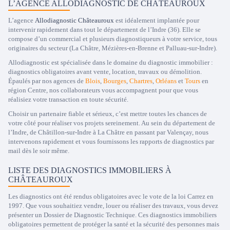
L’AGENCE ALLODIAGNOSTIC DE CHÂTEAUROUX
L’agence
Allodiagnostic Châteauroux
est idéalement implantée pour
intervenir rapidement dans tout le département de l’Indre (36). Elle se
compose d’un commercial et plusieurs diagnostiqueurs à votre service, tous
originaires du secteur (La Châtre, Mézières-en-Brenne et Palluau-sur-Indre).
Allodiagnostic est spécialisée dans le domaine du diagnostic immobilier :
diagnostics obligatoires avant vente, location, travaux ou démolition.
Épaulés par nos agences de
Blois
,
Bourges
,
Chartres
,
Orléans
et
Tours
en
région Centre, nos collaborateurs vous accompagnent pour que vous
réalisiez votre transaction en toute sécurité.
Choisir un partenaire fiable et sérieux, c’est mettre toutes les chances de
votre côté pour réaliser vos projets sereinement. Au sein du département de
l’Indre, de Châtillon-sur-Indre à La Châtre en passant par Valençay, nous
intervenons rapidement et vous fournissons les rapports de diagnostics par
mail dès le soir même.
LISTE DES DIAGNOSTICS IMMOBILIERS À
CHÂTEAUROUX
Les diagnostics ont été rendus obligatoires avec le vote de la loi Carrez en
1997. Que vous souhaitiez vendre, louer ou réaliser des travaux, vous devez
présenter un Dossier de Diagnostic Technique. Ces diagnostics immobiliers
obligatoires permettent de protéger la santé et la sécurité des personnes mais