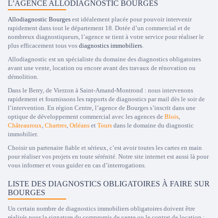
L’AGENCE ALLODIAGNOSTIC BOURGES
Allodiagnostic Bourges
est idéalement placée pour pouvoir intervenir
rapidement dans tout le département 18. Dotée d’un commercial et de
nombreux diagnostiqueurs, l’agence se tient à votre service pour réaliser le
plus efficacement tous vos
diagnostics immobiliers
.
Allodiagnostic est un spécialiste du domaine des diagnostics obligatoires
avant une vente, location ou encore avant des travaux de rénovation ou
démolition.
Dans le Berry, de Vierzon à Saint-Amand-Montrond : nous intervenons
rapidement et fournissons les rapports de diagnostics par mail dès le soir de
l’intervention. En région Centre, l’agence de Bourges s’inscrit dans une
optique de développement commercial avec les agences de
Blois
,
Châteauroux
,
Chartres
,
Orléans
et
Tours
dans le domaine du diagnostic
immobilier.
Choisir un partenaire fiable et sérieux, c’est avoir toutes les cartes en main
pour réaliser vos projets en toute sérénité. Notre site internet est aussi là pour
vous informer et vous guider en cas d’interrogations.
LISTE DES DIAGNOSTICS OBLIGATOIRES À FAIRE SUR
BOURGES
Un certain nombre de diagnostics immobiliers obligatoires doivent être
réalisés pour la signature du compromis de vente ou le contrat de location :