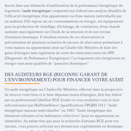
Inscrit dans une démarche d'amélioration de la performance énergétique du
logement, l'
audit énergétique
comprend tout d'abord une analyse détaillée de
l'efficacité énergétique d'un appartement ou d'une maison individuelle par
un auditeur. Elle repose sur ses consommations en énergie, ses équipements
pour la production de chauffage, d'éclairage, de ventilation, d'eau chaude
sanitaire mais également sur l'étude de sa structure et de son niveau
d'isolation thermique. Il résultera ensuite de ces observations la
préconisation de plusieurs scénarios de travaux de rénovation permettant à
votre maison ou appartement situé sur Charleville Mézières de faire des
gains d'énergies mais également de sortir des mauvaises notes du DPE
(Diagnostic de Performance Énergétique). Ces logements très énergivores en
énergie sont aussi qualifiés de "passoires thermiques".
DES AUDITEURS RGE (RECONNU GARANT DE
L'ENVIRONNEMENT) POUR FINANCER VOTRE AUDIT
Un audit énergétique sur Charleville Mézières, effectué dans la perspective
de rénover votre bien et le faire dépenser moins d'énergies, doit être réalisé
par un professionnel labellisé RGE Etudes si vous souhaitez vous le faire
subventionner par MaPrimeRénov' (qualifications OPQIBI 1911 "Audit
énergétique maisons individuelles" ou 1905 "Audit énergétique des
bâtiments tertiaires et/ou habitation collectives" pour un appartement ou
immeuble). Au même titre que pour la recherche d'artisans RGE pour vos
travaux, vous pouvez solliciter nos thermiciens expérimentés en thermique