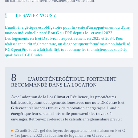
du bâtiment sur Charleville Mézières pour votre audit.
LE SAVIEZ-VOUS ?
L'audit énergétique est obligatoire pour la vente d'un appartement ou d'une
maison individuelle noté F ou G au DPE depuis le 1er avril 2023.
Les logements en E et D suivront respectivement en 2025 et 2034. Pour
réaliser cet audit réglementaire, un diagnostiqueur formé mais non labellisé
RGE peut être tout à fait habilité, tout comme les thermiciens des sociétés
qualifiées RGE Etudes.
L'AUDIT ÉNERGÉTIQUE, FORTEMENT
RECOMMANDÉ DANS LA LOCATION
Avec l'adoption de la Loi Climat et Résilience, les propriétaires-
bailleurs disposant de logements loués avec une note DPE entre E et
G devront réaliser des travaux de rénovation énergétique. L'audit
énergétique leur sera ainsi très utile pour savoir les travaux à
envisager. Retrouvez ci-dessous le calendrier réglementaire prévu :
25 août 2022 : gel des loyers des appartements et maison en F et G
1er janvier 2023 : la location de logements en G avec une