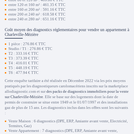
entre 120 et 160 m² : 461.35 € TTC
entre 160 et 200 m² : 591.16 € TTC
entre 200 et 240 m² : 618.58 € TTC
entre 240 et 280 m² : 651.16 € TTC
Coût moyen des diagnostics réglementaires pour vendre un appartement à
Charleville-Mézière
1 pièce : 276.86 € TTC
Studio / T1 : 276.86 € TTC
T2 : 333.16 € TTC
T3 : 373.39 € TTC
T4 : 416.01 € TTC
T5 : 448.19 € TTC
T6 : 477.94 € TTC
Cette enquête tarifaire a été réalisée en Décembre 2022 via les prix moyens
pratiqués par les diagnostiqueurs carolomacériens inscrits sur la marketplace
allodiagnostic.com et sur
des packs de diagnostics immobiliers pour la vente
sur Charleville-Mézière
. Elle se base sur des logements dont la date de
permis de construire se situe entre 1949 et le 01/07/1997 et des installations
gaz de plus de 15 ans. Les diagnostics inclus dans les offres sont les suivants
:
Vente Maison : 6 diagnostics (DPE, ERP, Amiante avant vente, Electricité,
Termites, Gaz)
Vente Appartement : 7 diagnostics (DPE, ERP, Amiante avant vente,