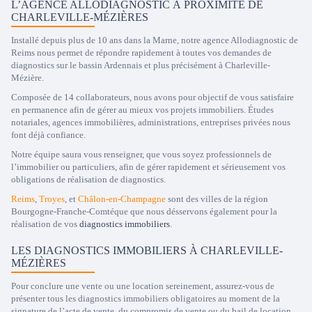
L’AGENCE ALLODIAGNOSTIC À PROXIMITÉ DE
CHARLEVILLE-MÉZIÈRES
Installé depuis plus de 10 ans dans la Marne, notre agence Allodiagnostic de
Reims nous permet de répondre rapidement à toutes vos demandes de
diagnostics sur le bassin Ardennais et plus précisément à Charleville-
Mézière.
Composée de 14 collaborateurs, nous avons pour objectif de vous satisfaire
en permanence afin de gérer au mieux vos projets immobiliers. Études
notariales, agences immobilières, administrations, entreprises privées nous
font déjà confiance.
Notre équipe saura vous renseigner, que vous soyez professionnels de
l’immobilier ou particuliers, afin de gérer rapidement et sérieusement vos
obligations de réalisation de diagnostics.
Reims
,
Troyes
, et
Châlon-en-Champagne
sont des villes de la région
Bourgogne-Franche-Comtéque que nous désservons également pour la
réalisation de vos
diagnostics immobiliers
.
LES DIAGNOSTICS IMMOBILIERS À CHARLEVILLE-
MÉZIÈRES
Pour conclure une vente ou une location sereinement, assurez-vous de
présenter tous les diagnostics immobiliers obligatoires au moment de la
signature de l’acte de vente, du compromis de vente ou du bail de location.