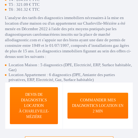
T5 : 321.09 € TTC
T6 : 361.32 € TTC
L’analyse des tarifs des diagnostics immobiliers nécessaires à la mise en
location d'une maison ou d'un appartement sur Charleville-Mézière a été
menée en Décembre 2022 à l'aide des prix moyens pratiqués par les
diagnostiqueurs carolomacériens inscrits sur la place de marché
allodiagnostic.com et s’appuie sur des biens ayant une date de permis de
construire entre 1949 et le 01/07/1997, composés d’installations gaz âgées
de plus de 15 ans. Les diagnostics immobiliers figurant au sein des offres ci-
dessus sont les suivants :
Location Maison : 5 diagnostics (DPE, Electricité, ERP, Surface habitable,
Gaz)
Location Appartement : 6 diagnostics (DPE, Amiante des parties
privatives, ERP, Electricité, Gaz, Surface habitable)
DEVIS DE
DIAGNOSTICS
COMMANDER MES
LOCATION
DIAGNOSTICS
LOCATION EN
À
CHARLEVILLE-
2 MIN
MÉZIÈRE