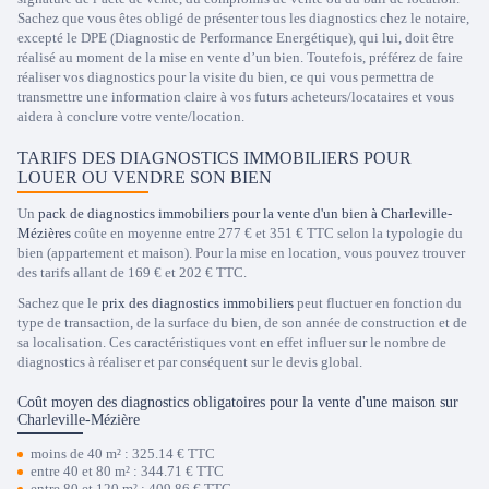
Sachez que vous êtes obligé de présenter tous les diagnostics chez le notaire,
excepté le DPE (Diagnostic de Performance Energétique), qui lui, doit être
réalisé au moment de la mise en vente d’un bien. Toutefois, préférez de faire
réaliser vos diagnostics pour la visite du bien, ce qui vous permettra de
transmettre une information claire à vos futurs acheteurs/locataires et vous
aidera à conclure votre vente/location.
TARIFS DES DIAGNOSTICS IMMOBILIERS POUR
LOUER OU VENDRE SON BIEN
Un
pack de diagnostics immobiliers pour la vente d'un bien à Charleville-
Mézières
coûte en moyenne entre 277 € et 351 € TTC selon la typologie du
bien (appartement et maison). Pour la mise en location, vous pouvez trouver
des tarifs allant de 169 € et 202 € TTC.
Sachez que le
prix des diagnostics immobiliers
peut fluctuer en fonction du
type de transaction, de la surface du bien, de son année de construction et de
sa localisation. Ces caractéristiques vont en effet influer sur le nombre de
diagnostics à réaliser et par conséquent sur le devis global.
Coût moyen des diagnostics obligatoires pour la vente d'une maison sur
Charleville-Mézière
moins de 40 m² : 325.14 € TTC
entre 40 et 80 m² : 344.71 € TTC
entre 80 et 120 m² : 409.86 € TTC