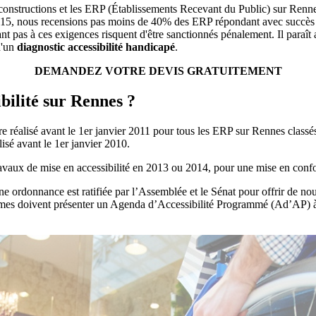
s constructions et les ERP (Établissements Recevant du Public) sur Rennes
2015, nous recensions pas moins de 40% des ERP répondant avec succès 
pas à ces exigences risquent d'être sanctionnés pénalement. Il paraît a
d'un
diagnostic accessibilité handicapé
.
DEMANDEZ VOTRE DEVIS GRATUITEMENT
ibilité sur Rennes ?
tre réalisé avant le 1er janvier 2011 pour tous les ERP sur Rennes class
lisé avant le 1er janvier 2010.
ravaux de mise en accessibilité en 2013 ou 2014, pour une mise en confo
, une ordonnance est ratifiée par l’Assemblée et le Sénat pour offrir de 
rmes doivent présenter un Agenda d’Accessibilité Programmé (Ad’AP) à 