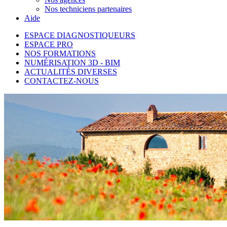
Nos techniciens partenaires
Aide
ESPACE DIAGNOSTIQUEURS
ESPACE PRO
NOS FORMATIONS
NUMÉRISATION 3D - BIM
ACTUALITÉS DIVERSES
CONTACTEZ-NOUS