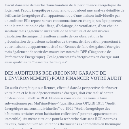
Inscrit dans une démarche d'amélioration de la performance énergétique du
logement, l'
audit énergétique
comprend tout d'abord une analyse détaillée de
l'efficacité énergétique d'un appartement ou d'une maison individuelle par
un auditeur. Elle repose sur ses consommations en énergie, ses équipements
pour la production de chauffage, d'éclairage, de ventilation, d'eau chaude
sanitaire mais également sur l'étude de sa structure et de son niveau
d'isolation thermique. Il résultera ensuite de ces observations la
préconisation de plusieurs scénarios de travaux de rénovation permettant à
votre maison ou appartement situé sur Rennes de faire des gains d'énergies
mais également de sortir des mauvaises notes du DPE (Diagnostic de
Performance Énergétique). Ces logements très énergivores en énergie sont
aussi qualifiés de "passoires thermiques".
DES AUDITEURS RGE (RECONNU GARANT DE
L'ENVIRONNEMENT) POUR FINANCER VOTRE AUDIT
Un audit énergétique sur Rennes, effectué dans la perspective de rénover
votre bien et le faire dépenser moins d'énergies, doit être réalisé par un
professionnel labellisé RGE Etudes si vous souhaitez vous le faire
subventionner par MaPrimeRénov' (qualifications OPQIBI 1911 "Audit
énergétique maisons individuelles" ou 1905 "Audit énergétique des
bâtiments tertiaires et/ou habitation collectives" pour un appartement ou
immeuble). Au même titre que pour la recherche d'artisans RGE pour vos
travaux, vous pouvez solliciter nos thermiciens expérimentés en thermique