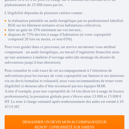
plafonnement de 25 000 euros par lot.
L’éligibilité dépendra de plusieurs critères comme :
la réalisation préalable un audit énergétique par un professionnel labellisé
RGE sur les bâtiment tertiaires et/ou habitations collectives;
faire un gain de 35% minimum sur vos travaux;
disposer de 75% des lots à usage d’habitation (si votre copropriété
comprend 20 lots ou moins, ce sera 65%).
Pour vous guider dans ce processus, un service sur-mesure vous attribué
comprenant : un audit énergétique, un travail d’ingénierie financière ainsi
qu’une assistance à maîtrise d’ouvrage aides (du montage du dossier de
subventions jusqu’à leur obtention).
Pour connaître le coût exact de cet accompagnement à l’obtention de
subventions pour les travaux de votre copropriété sur Amiens et ses alentours
via un devis formalisé et exhaustif, nous vous recommandons de tester votre
éligibilité ci-dessous afin d’être recontacté par nos équipes MAR.
A titre d’exemple, pour une copropriété de 14 lots (hors lot à usage de locaux
professionnels), la prestation globale peut s’élever entre 13 000 et 15 000 €
HT. Le reste à charge estimatif après remboursement des aides est estimé à 10
473 € HT.
DEMANDER UN DEVIS MON ACCOMPAGNATEUR
RENOV’
COPROPRIÉTÉ SUR AMIENS