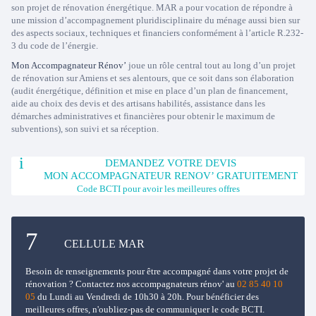
son projet de rénovation énergétique. MAR a pour vocation de répondre à
une mission d’accompagnement pluridisciplinaire du ménage aussi bien sur
des aspects sociaux, techniques et financiers conformément à l’article R.232-
3 du code de l’énergie.
Mon Accompagnateur Rénov’
joue un rôle central tout au long d’un projet
de rénovation sur Amiens et ses alentours, que ce soit dans son élaboration
(audit énergétique, définition et mise en place d’un plan de financement,
aide au choix des devis et des artisans habilités, assistance dans les
démarches administratives et financières pour obtenir le maximum de
subventions), son suivi et sa réception.
DEMANDEZ VOTRE DEVIS
MON ACCOMPAGNATEUR RENOV’ GRATUITEMENT
Code BCTI pour avoir les meilleures offres
CELLULE MAR
Besoin de renseignements pour être accompagné dans votre projet de
rénovation ? Contactez nos accompagnateurs rénov' au
02 85 40 10
05
du Lundi au Vendredi de 10h30 à 20h. Pour bénéficier des
meilleures offres, n'oubliez-pas de communiquer le code BCTI.