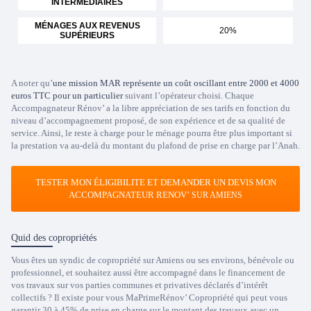
INTERMÉDIAIRES
MÉNAGES AUX REVENUS
20%
SUPÉRIEURS
A noter qu’
une mission MAR représente un coût oscillant entre 2000 et 4000
euros TTC pour un particulier
suivant l’opérateur choisi. Chaque
Accompagnateur Rénov’ a la libre appréciation de ses tarifs en fonction du
niveau d’accompagnement proposé, de son expérience et de sa qualité de
service. Ainsi, le reste à charge pour le ménage pourra être plus important si
la prestation va au-delà du montant du plafond de prise en charge par l’Anah.
TESTER MON ÉLIGIBILITE ET DEMANDER UN DEVIS MON
ACCOMPAGNATEUR RENOV’
SUR AMIENS
Quid des copropriétés
Vous êtes un syndic de copropriété sur Amiens ou ses environs, bénévole ou
professionnel, et souhaitez aussi être accompagné dans le financement de
vos travaux sur vos parties communes et privatives déclarés d’intérêt
collectifs ? Il existe pour vous MaPrimeRénov’ Copropriété qui peut vous
garantir 30 à 45% de prise en charge sur le montant des travaux avec un