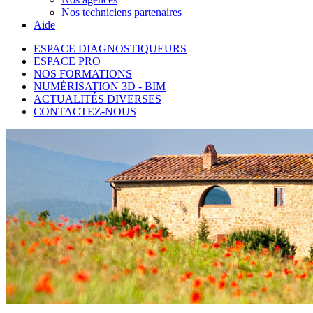
Nos techniciens partenaires
Aide
ESPACE DIAGNOSTIQUEURS
ESPACE PRO
NOS FORMATIONS
NUMÉRISATION 3D - BIM
ACTUALITÉS DIVERSES
CONTACTEZ-NOUS