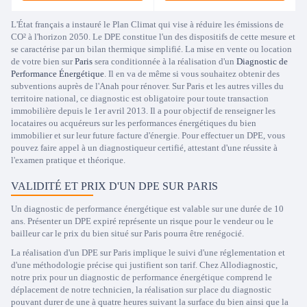
L'État français a instauré le Plan Climat qui vise à réduire les émissions de
CO² à l'horizon 2050. Le DPE constitue l'un des dispositifs de cette mesure et
se caractérise par un bilan thermique simplifié. La mise en vente ou location
de votre bien sur
Paris
sera conditionnée à la réalisation d'un
Diagnostic de
Performance Énergétique
. Il en va de même si vous souhaitez obtenir des
subventions auprès de l'Anah pour rénover. Sur Paris et les autres villes du
territoire national, ce diagnostic est obligatoire pour toute transaction
immobilière depuis le 1er avril 2013. Il a pour objectif de renseigner les
locataires ou acquéreurs sur les performances énergétiques du bien
immobilier et sur leur future facture d'énergie. Pour effectuer un DPE, vous
pouvez faire appel à un diagnostiqueur certifié, attestant d'une réussite à
l'examen pratique et théorique.
VALIDITÉ ET PRIX D'UN DPE SUR PARIS
Un diagnostic de performance énergétique est valable sur une durée de 10
ans. Présenter un DPE expiré représente un risque pour le vendeur ou le
bailleur car le prix du bien situé sur Paris pourra être renégocié.
La réalisation d'un DPE sur Paris implique le suivi d'une réglementation et
d'une méthodologie précise qui justifient son tarif. Chez Allodiagnostic,
notre prix pour un diagnostic de performance énergétique comprend le
déplacement de notre technicien, la réalisation sur place du diagnostic
pouvant durer de une à quatre heures suivant la surface du bien ainsi que la