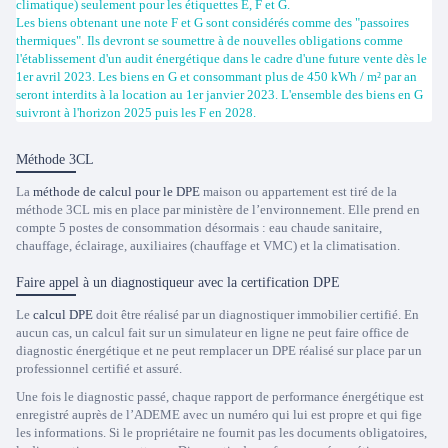
climatique) seulement pour les étiquettes E, F et G.
Les biens obtenant une note F et G sont considérés comme des "passoires
thermiques". Ils devront se soumettre à de nouvelles obligations comme
l'établissement d'un audit énergétique dans le cadre d'une future vente dès le
1er avril 2023. Les biens en G et consommant plus de 450 kWh / m² par an
seront interdits à la location au 1er janvier 2023. L'ensemble des biens en G
suivront à l'horizon 2025 puis les F en 2028.
Méthode 3CL
La
méthode de calcul pour le DPE
maison ou appartement est tiré de la
méthode 3CL mis en place par ministère de l’environnement. Elle prend en
compte 5 postes de consommation désormais : eau chaude sanitaire,
chauffage, éclairage, auxiliaires (chauffage et VMC) et la climatisation.
Faire appel à un diagnostiqueur avec la certification DPE
Le
calcul DPE
doit être réalisé par un diagnostiquer immobilier certifié. En
aucun cas, un calcul fait sur un simulateur en ligne ne peut faire office de
diagnostic énergétique et ne peut remplacer un DPE réalisé sur place par un
professionnel certifié et assuré.
Une fois le diagnostic passé, chaque rapport de performance énergétique est
Trustpilot
enregistré auprès de l’ADEME avec un numéro qui lui est propre et qui fige
les informations. Si le propriétaire ne fournit pas les documents obligatoires,