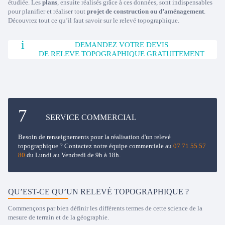
étudiée. Les
plans
, ensuite réalisés grâce à ces données, sont indispensables
pour planifier et réaliser tout
projet de construction ou d’aménagement
.
Découvrez tout ce qu’il faut savoir sur le relevé topographique.
DEMANDEZ VOTRE DEVIS
DE RELEVE TOPOGRAPHIQUE GRATUITEMENT
SERVICE COMMERCIAL
Besoin de renseignements pour la réalisation d'un relevé
topographique ? Contactez notre équipe commerciale au
07 71 55 57
80
du Lundi au Vendredi de 9h à 18h.
QU’EST-CE QU’UN RELEVÉ TOPOGRAPHIQUE ?
Commençons par bien définir les différents termes de cette science de la
mesure de terrain et de la géographie.