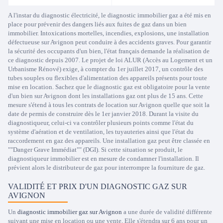
A l'instar du diagnostic électricité, le diagnostic immobilier gaz a été mis en
place pour prévenir des dangers liés aux fuites de gaz dans un bien
immobilier. Intoxications mortelles, incendies, explosions, une installation
défectueuse sur Avignon peut conduire à des accidents graves. Pour garantir
la sécurité des occupants d'un bien, l'état français demande la réalisation de
ce diagnostic depuis 2007. Le projet de loi ALUR (Accès au Logement et un
Urbanisme Rénové) exige, à compter du 1er juillet 2017, un contrôle des
tubes souples ou flexibles d'alimentation des appareils présents pour toute
mise en location. Sachez que le diagnostic gaz est obligatoire pour la vente
d'un bien sur Avignon dont les installations gaz ont plus de 15 ans. Cette
mesure s'étend à tous les contrats de location sur Avignon quelle que soit la
date de permis de construire dès le 1er janvier 2018. Durant la visite du
diagnostiqueur, celui-ci va contrôler plusieurs points comme l'état du
système d'aération et de ventilation, les tuyauteries ainsi que l'état du
raccordement en gaz des appareils. Une installation gaz peut être classée en
""Danger Grave Immédiat"" (DGI). Si cette situation se produit, le
diagnostiqueur immobilier est en mesure de condamner l'installation. Il
prévient alors le distributeur de gaz pour interrompre la fourniture de gaz.
VALIDITÉ ET PRIX D'UN DIAGNOSTIC GAZ SUR
AVIGNON
Un
diagnostic immobilier gaz sur Avignon
a une durée de validité différente
suivant une mise en location ou une vente. Elle s'étendra sur 6 ans pour un