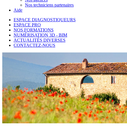
Nos techniciens partenaires
Aide
ESPACE DIAGNOSTIQUEURS
ESPACE PRO
NOS FORMATIONS
NUMÉRISATION 3D - BIM
ACTUALITÉS DIVERSES
CONTACTEZ-NOUS