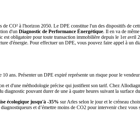
ons de CO² à l'horizon 2050. Le DPE constitue l'un des dispositifs de cet
ation d'un
Diagnostic de Performance Énergétique
. Il en va de même
stic est obligatoire pour toute transaction immobilière depuis le 1er avril 
ture d'énergie. Pour effectuer un DPE, vous pouvez faire appel à un diagn
10 ans. Présenter un DPE expiré représente un risque pour le vendeur ou 
on et d'une méthodologie précise qui justifient son tarif. Chez Allodiag
du diagnostic pouvant durer de une à quatre heures suivant la surface du
ise écologique jusqu'à -35%
sur Arles selon le jour et le créneau choi
diagnostiqueurs et d’émettre moins de CO2 pour intervenir chez vous sur