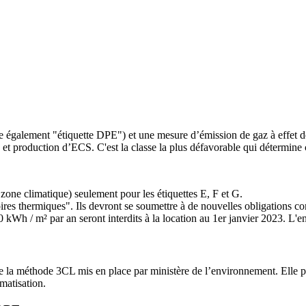
dite également "étiquette DPE") et une mesure d’émission de gaz à eff
et production d’ECS. C'est la classe la plus défavorable qui détermine 
et zone climatique) seulement pour les étiquettes E, F et G.
es thermiques". Ils devront se soumettre à de nouvelles obligations co
 kWh / m² par an seront interdits à la location au 1er janvier 2023. L'e
de la méthode 3CL mis en place par ministère de l’environnement. Elle
imatisation.