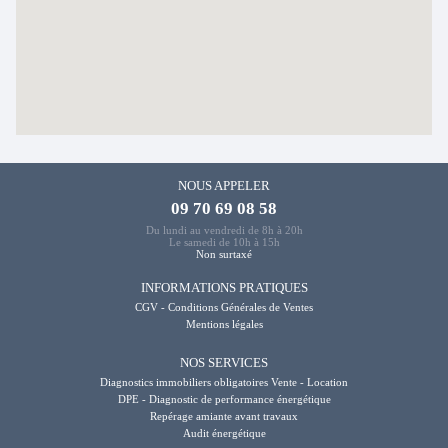
NOUS APPELER
09 70 69 08 58
Du lundi au vendredi de 8h à 20h
Le samedi de 10h à 15h
Non surtaxé
INFORMATIONS PRATIQUES
CGV - Conditions Générales de Ventes
Mentions légales
NOS SERVICES
Diagnostics immobiliers obligatoires Vente - Location
DPE - Diagnostic de performance énergétique
Repérage amiante avant travaux
Audit énergétique